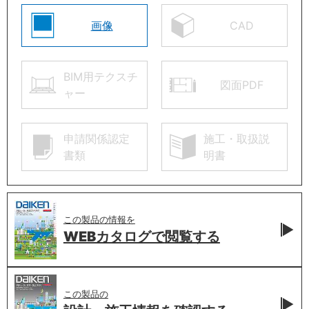
画像
CAD
BIM用テクスチ
図面PDF
ャー
申請関係認定
施工・取扱説
書類
明書
この製品の情報を
WEBカタログで
閲覧する
この製品の