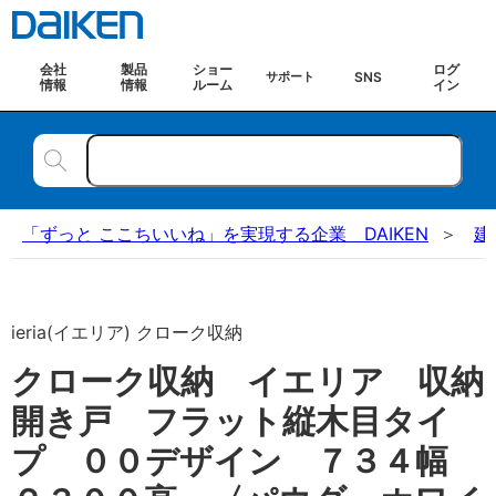
会社
製品
ショー
ログ
SNS
サポート
情報
情報
ルーム
イン
「ずっと ここちいいね」を実現する企業 DAIKEN
建
ieria(イエリア) クローク収納
クローク収納 イエリア 収納
開き戸 フラット縦木目タイ
プ ００デザイン ７３４幅