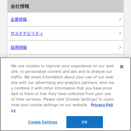
会社情報
企業情報
サステナビリティ
採用情報
ニュースリリース
We use cookies to improve your experience on our web
site, to personalize content and ads and to analyze our
Global
traffic. We share information about your use of our web
site with our advertising and analytics partners, who ma
y combine it with other information that you have provi
ded to them or that they have collected from your use
of their services. Please click [Cookie Settings] to custo
製品情報
mize your cookie settings on our website.
Privacy Poli
cy
素材情報
Cookie Settings
OK
建材製品情報 総合TOP