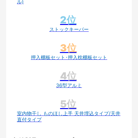
ル)
ストックキーパー
押入棚板セット･押入枕棚板セット
36型アルミ
室内物干し ものほし上手 天井埋込タイプ/天井
直付タイプ