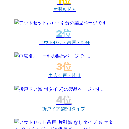
片開きドア
アウトセット吊戸・引分
巾広引戸・片引
折戸ドア(錠付タイプ)