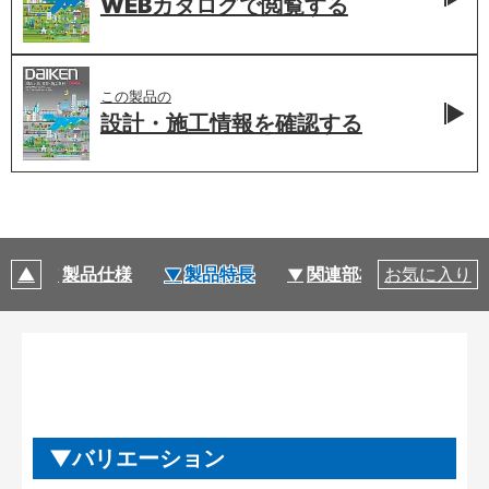
WEBカタログで
閲覧する
この製品の
設計・施工情報を
確認する
ン
製品仕様
製品特長
関連部材・関連情報
お気に入り
バリエーション