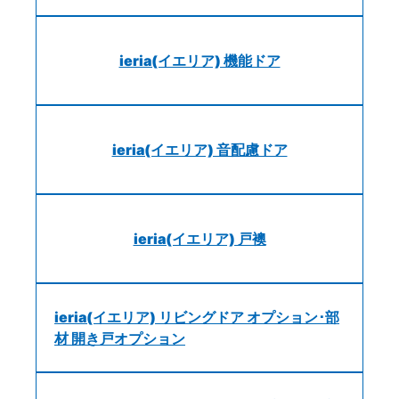
ieria(イエリア) 機能ドア
ieria(イエリア) 音配慮ドア
ieria(イエリア) 戸襖
ieria(イエリア) リビングドア オプション･部
材 開き戸オプション