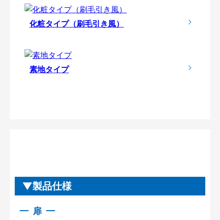
化粧タイプ（刷毛引き風）
素地タイプ
製品仕様
扉