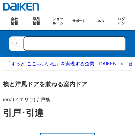
会社
製品
ショー
ログ
SNS
サポート
情報
情報
ルーム
イン
「ずっと ここちいいね」を実現する企業 DAIKEN
建
襖と洋風ドアを兼ねる室内ドア
ieria(イエリア) / 戸襖
引戸･引違