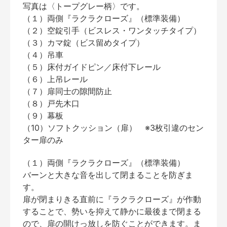
写真は〈トープグレー柄〉です。
（１）両側『ラクラクローズ』（標準装備）
（２）空錠引手（ビスレス・ワンタッチタイプ）
（３）カマ錠（ビス留めタイプ）
（４）吊車
（５）床付ガイドピン／床付下レール
（６）上吊レール
（７）扉同士の隙間防止
（８）戸先木口
（９）幕板
（10）ソフトクッション（扉） ※3枚引違のセン
ター扉のみ
（１）両側『ラクラクローズ』（標準装備）
バーンと大きな音を出して閉まることを防ぎま
す。
扉が閉まりきる直前に『ラクラクローズ』が作動
することで、勢いを抑えて静かに最後まで閉まる
ので、扉の開けっ放しを防ぐことができます。ま