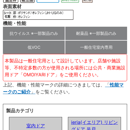
表面素材
機能・性能
抗ウイルス ※一部製品のみ
耐薬品 ※一部製品のみ
低VOC
一般住宅室内専用
本製品は一般住宅用として設計しています。店舗や施設
等、不特定多数の方が使用される場所には公共・商業施設
用ドア「OMOIYARIドア」をご使用ください。
上記、機能・性能マークの詳細につきましては、
性能マ
ークのご紹介
をご覧ください。
製品カテゴリ
ieria(イエリア) リビン
室内ドア
グドア 吊戸