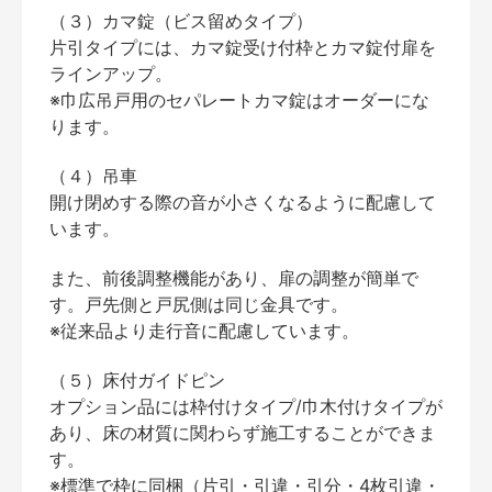
（３）カマ錠（ビス留めタイプ）
片引タイプには、カマ錠受け付枠とカマ錠付扉を
ラインアップ。
※巾広吊戸用のセパレートカマ錠はオーダーにな
ります。
（４）吊車
開け閉めする際の音が小さくなるように配慮して
います。
また、前後調整機能があり、扉の調整が簡単で
す。戸先側と戸尻側は同じ金具です。
※従来品より走行音に配慮しています。
（５）床付ガイドピン
オプション品には枠付けタイプ/巾木付けタイプが
あり、床の材質に関わらず施工することができま
す。
※標準で枠に同梱（片引・引違・引分・4枚引違・