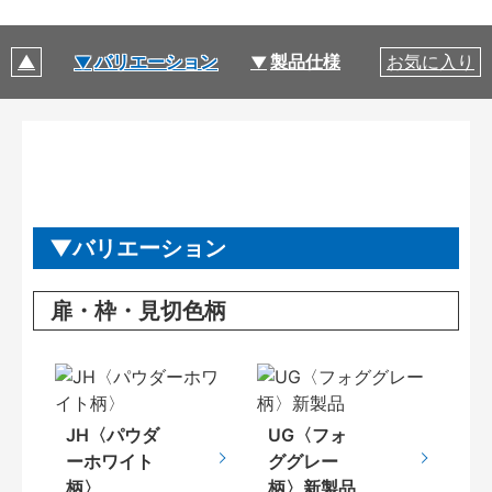
バリエーション
製品仕様
お気に入り
製品特長
バリエーション
扉・枠・見切色柄
JH〈パウダ
UG〈フォ
ーホワイト
ググレー
柄〉
柄〉新製品