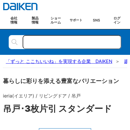
会社
製品
ショー
ログ
SNS
サポート
情報
情報
ルーム
イン
「ずっと ここちいいね」を実現する企業 DAIKEN
建
暮らしに彩りを添える豊富なバリエーション
ieria(イエリア) / リビングドア / 吊戸
吊戸･3枚片引 スタンダード