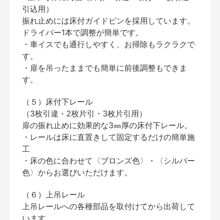
引込用）
振れ止めには床付ガイドピンを採用しています。
ドライバー1本で調整が簡単です。
・車イスでも通行しやすく、お掃除もラクラクで
す。
・扉を吊ったままでも簡単に前後調整もできま
す。
（５）床付下レール
（3枚引違・2枚片引・3枚片引用）
扉の振れ止めに効果的な3㎜厚の床付下レール。
・レールは床に直置きして固定するだけの簡単施
工
・床の色に合わせて〈ブロンズ色〉・〈シルバー
色〉からお選びいただけます。
（６）上吊レール
上吊レールへの各種部品を取付けてから出荷して
います。