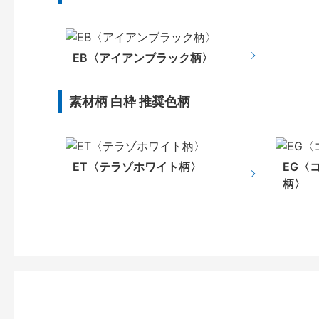
EB〈アイアンブラック柄〉
素材柄 白枠 推奨色柄
ET〈テラゾホワイト柄〉
EG〈
柄〉