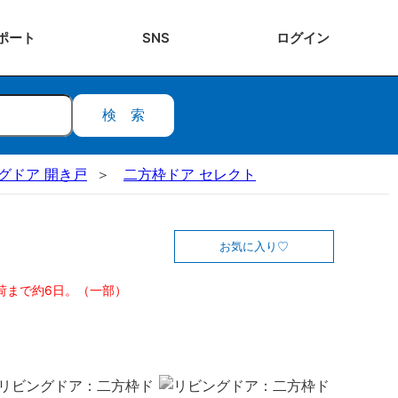
ポート
SNS
ログ
イン
検索
ビングドア 開き戸
二方枠ドア セレクト
お気に入り
荷まで約6日。（一部）