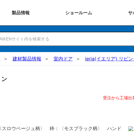
製品
情報
ショー
ルーム
サ
N
建材製品情報
室内ドア
ieria(イエリア) リ
ョン
受注から工場出