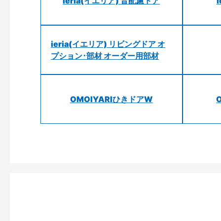
ieria(イエリア) 音配慮ドア
ieria(イエリア) リビングドア オ
プション･部材 オーダー用部材
OMOIYARIひきドアW