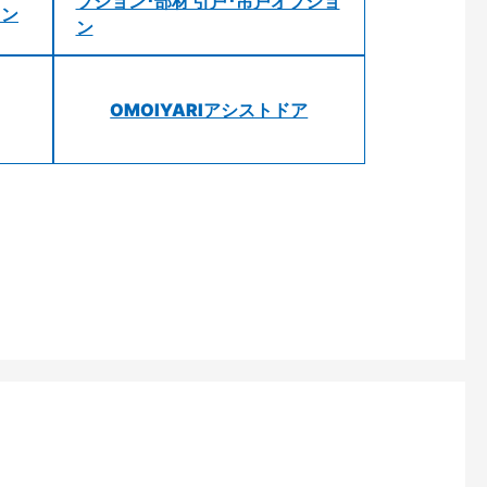
プション･部材 引戸･吊戸オプショ
ョン
ン
OMOIYARIアシストドア