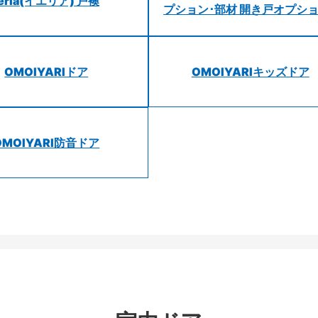
ieria(イエリア) 戸襖
プション･部材 開き戸オプシ
OMOIYARIドア
OMOIYARIキッズドア
OMOIYARI防音ドア