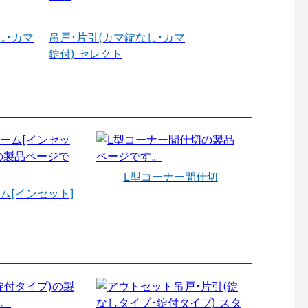
し･カマ
吊戸･片引(カマ錠なし･カマ
錠付) セレクト
L型コーナー間仕切
ム[インセット]