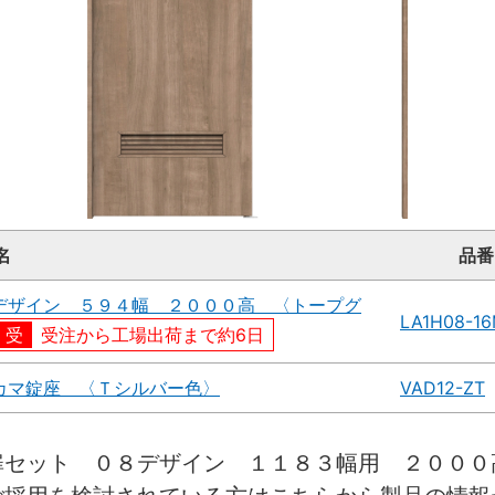
名
品番
デザイン ５９４幅 ２０００高 〈トープグ
LA1H08-1
受注から工場出荷まで約6日
カマ錠座 〈Ｔシルバー色〉
VAD12-ZT
扉セット ０８デザイン １１８３幅用 ２０００