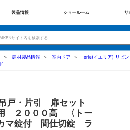
製品
情報
ショー
ルーム
サ
N
建材製品情報
室内ドア
ieria(イエリア) リビ
ド
 吊戸・片引 扉セット
用 ２０００高 〈トー
カマ錠付 間仕切錠 ラ