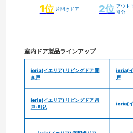
アウト
片開きドア
引分
室内ドア製品ラインアップ
ieria(イエリア) リビングドア 開
ieri
き戸
戸
ieria(イエリア) リビングドア 吊
ieri
戸･引込