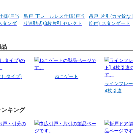
仕様(戸当
吊戸･下レールレス仕様(戸当
吊戸･片引(カマ錠な
スタンダ
り連動式)3枚片引 セレクト
錠付) スタンダード
商品
なしタイプ)
ねこゲート
ラインフレー
4枚引違
ランキング