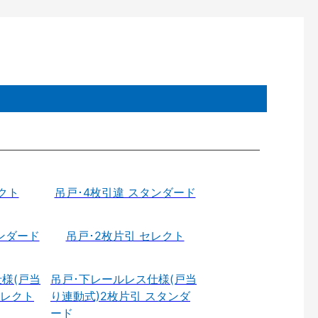
クト
吊戸･4枚引違 スタンダード
ンダード
吊戸･2枚片引 セレクト
様(戸当
吊戸･下レールレス仕様(戸当
セレクト
り連動式)2枚片引 スタンダ
ード