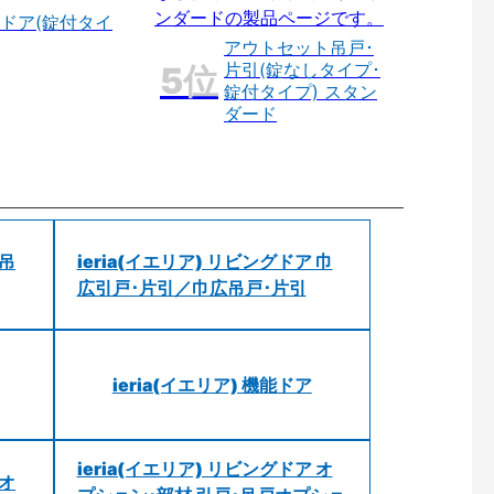
ドア(錠付タイ
アウトセット吊戸･
片引(錠なしタイプ･
錠付タイプ) スタン
ダード
 吊
ieria(イエリア) リビングドア 巾
広引戸･片引／巾広吊戸･片引
ieria(イエリア) 機能ドア
ieria(イエリア) リビングドア オ
 オ