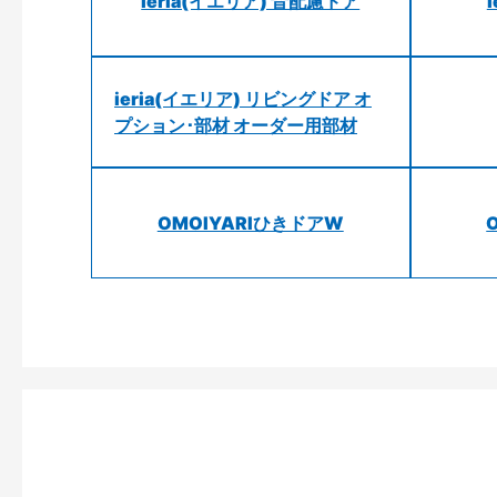
ieria(イエリア) 音配慮ドア
ieria(イエリア) リビングドア オ
プション･部材 オーダー用部材
OMOIYARIひきドアW