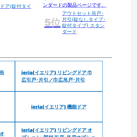
ドア(錠付タイ
アウトセット吊戸･
片引(錠なしタイプ･
錠付タイプ) スタン
ダード
 吊
ieria(イエリア) リビングドア 巾
広引戸･片引／巾広吊戸･片引
ieria(イエリア) 機能ドア
ieria(イエリア) リビングドア オ
 オ