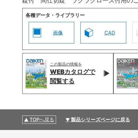
錠付 間仕切錠 ラクラクローズ付用の
各種データ・ライブラリー
画像
CAD
この製品の情報を
WEBカタログで
閲覧する
TOPへ戻る
製品シリーズページに戻る