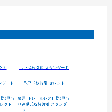
クト
吊戸･4枚引違 スタンダード
ンダード
吊戸･2枚片引 セレクト
様(戸当
吊戸･下レールレス仕様(戸当
セレクト
り連動式)2枚片引 スタンダ
ード