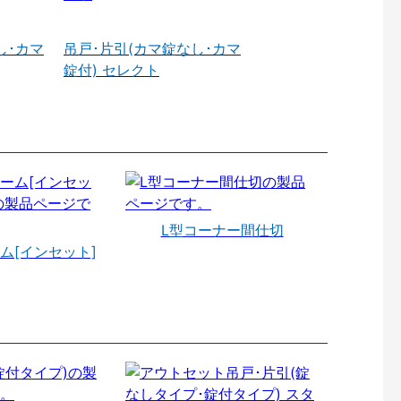
し･カマ
吊戸･片引(カマ錠なし･カマ
錠付) セレクト
L型コーナー間仕切
ム[インセット]