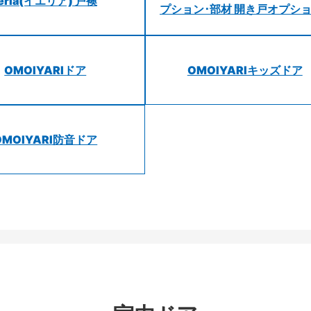
ieria(イエリア) 戸襖
プション･部材 開き戸オプシ
OMOIYARIドア
OMOIYARIキッズドア
OMOIYARI防音ドア