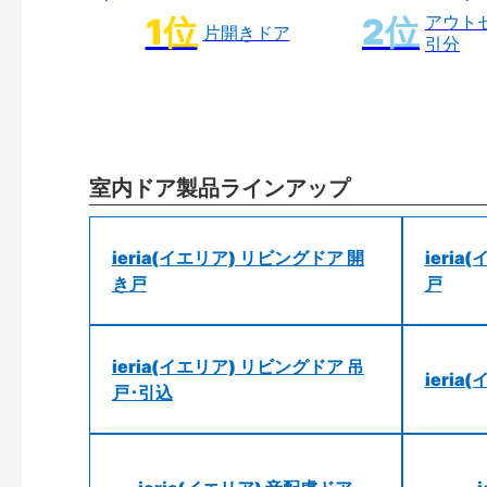
アウト
片開きドア
引分
室内ドア製品ラインアップ
ieria(イエリア) リビングドア 開
ieri
き戸
戸
ieria(イエリア) リビングドア 吊
ieri
戸･引込