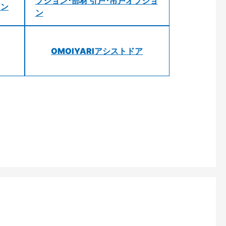
プション･部材 引戸･吊戸オプショ
ョン
ン
OMOIYARIアシストドア