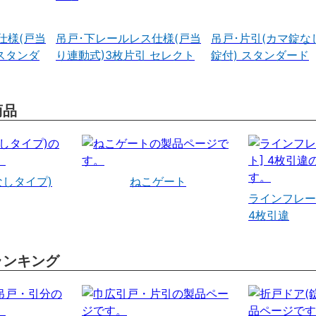
仕様(戸当
吊戸･下レールレス仕様(戸当
吊戸･片引(カマ錠な
スタンダ
り連動式)3枚片引 セレクト
錠付) スタンダード
商品
なしタイプ)
ねこゲート
ラインフレー
4枚引違
ランキング