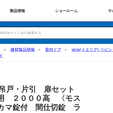
製品
情報
ショー
ルーム
サ
N
建材製品情報
室内ドア
ieria(イエリア) リビ
ド
 吊戸・片引 扉セット
用 ２０００高 〈モス
カマ錠付 間仕切錠 ラ