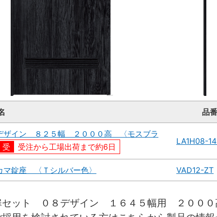
名
品
デザイン ８２５幅 ２０００高 〈モスブラ
LA1H08-1
受注から工場出荷まで約6日
カマ錠座 〈Ｔシルバー色〉
VAD12-ZT
扉セット ０８デザイン １６４５幅用 ２０００