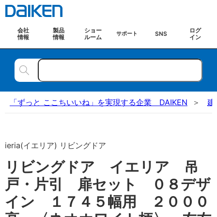
会社
製品
ショー
ログ
SNS
サポート
情報
情報
ルーム
イン
「ずっと ここちいいね」を実現する企業 DAIKEN
建
ieria(イエリア) リビングドア
リビングドア イエリア 吊
戸・片引 扉セット ０８デザ
イン １７４５幅用 ２０００