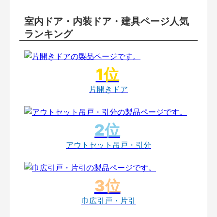
室内ドア・内装ドア・建具ページ人気
ランキング
片開きドア
アウトセット吊戸・引分
巾広引戸・片引