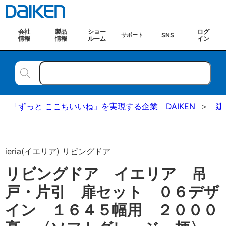
会社
製品
ショー
ログ
SNS
サポート
情報
情報
ルーム
イン
「ずっと ここちいいね」を実現する企業 DAIKEN
建
ieria(イエリア) リビングドア
リビングドア イエリア 吊
戸・片引 扉セット ０６デザ
イン １６４５幅用 ２０００