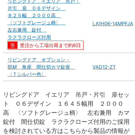
リビングドア イエリア 吊戸・
片引 扉 ０６デザイン
８２５幅 ２０００高
〈ソフトグレージュ柄〉
LA1H06-14MPFJA
左右兼用 錠付
ラクラクローズ付用
受注から工場出荷まで約6日
リビングドア オプション・
部材 角座 間仕切カマ錠座
VAD12-ZT
〈Ｔシルバー色〉
リビングドア イエリア 吊戸・片引 扉セッ
ト ０６デザイン １６４５幅用 ２０００
高 〈ソフトグレージュ柄〉 左右兼用 カマ
錠付 間仕切錠 ラクラクローズ付用のご採用
を検討されている方はこちらから製品の情報が