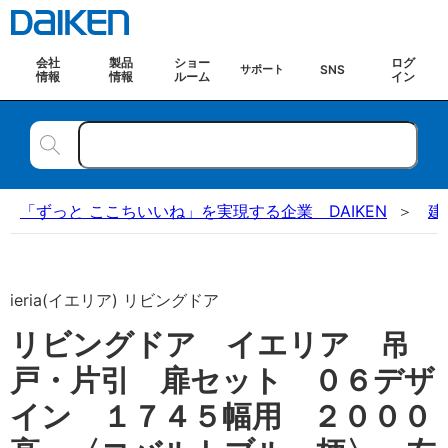
会社
製品
ショー
ログ
SNS
サポート
情報
情報
ルーム
イン
「ずっと ここちいいね」を実現する企業 DAIKEN
建
ieria(イエリア) リビングドア
リビングドア イエリア 吊
戸・片引 扉セット ０６デザ
イン １７４５幅用 ２０００