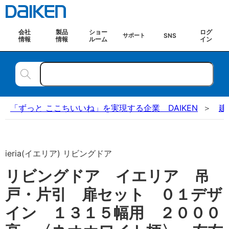
会社
製品
ショー
ログ
SNS
サポート
情報
情報
ルーム
イン
「ずっと ここちいいね」を実現する企業 DAIKEN
建
ieria(イエリア) リビングドア
リビングドア イエリア 吊
戸・片引 扉セット ０１デザ
イン １３１５幅用 ２０００