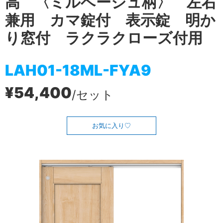
高 〈ミルベージュ柄〉 左右
兼用 カマ錠付 表示錠 明か
り窓付 ラクラクローズ付用
LAH01-18ML-FYA9
¥54,400
/セット
お気に入り