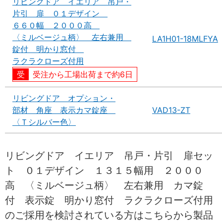
リビングドア イエリア 吊戸・
片引 扉 ０１デザイン
６６０幅 ２０００高
〈ミルベージュ柄〉 左右兼用
LA1H01-18MLFYA
錠付 明かり窓付
ラクラクローズ付用
受注から工場出荷まで約6日
リビングドア オプション・
部材 角座 表示カマ錠座
VAD13-ZT
〈Ｔシルバー色〉
リビングドア イエリア 吊戸・片引 扉セッ
ト ０１デザイン １３１５幅用 ２０００
高 〈ミルベージュ柄〉 左右兼用 カマ錠
付 表示錠 明かり窓付 ラクラクローズ付用
のご採用を検討されている方はこちらから製品