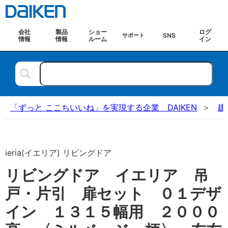
会社
製品
ショー
ログ
SNS
サポート
情報
情報
ルーム
イン
「ずっと ここちいいね」を実現する企業 DAIKEN
建
ieria(イエリア) リビングドア
リビングドア イエリア 吊
戸・片引 扉セット ０１デザ
イン １３１５幅用 ２０００