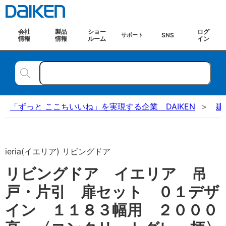
会社
製品
ショー
ログ
SNS
サポート
情報
情報
ルーム
イン
「ずっと ここちいいね」を実現する企業 DAIKEN
建
ieria(イエリア) リビングドア
リビングドア イエリア 吊
戸・片引 扉セット ０１デザ
イン １１８３幅用 ２０００