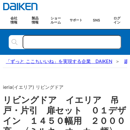
会社
製品
ショー
ログ
SNS
サポート
情報
情報
ルーム
イン
「ずっと ここちいいね」を実現する企業 DAIKEN
建
ieria(イエリア) リビングドア
リビングドア イエリア 吊
戸・片引 扉セット ０１デザ
イン １４５０幅用 ２０００