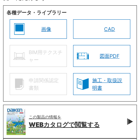
各種データ・ライブラリー
画像
CAD
BIM用テクスチ
図面PDF
ャー
申請関係認定
施工・取扱説
書類
明書
この製品の情報を
WEBカタログで
閲覧する