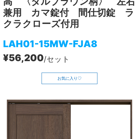
高 〈ダルブラウン柄〉 左右
兼用 カマ錠付 間仕切錠 ラ
クラクローズ付用
LAH01-15MW-FJA8
¥56,200
/セット
お気に入り