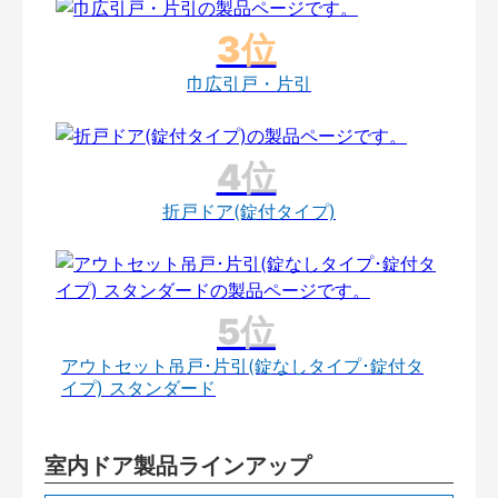
巾広引戸・片引
折戸ドア(錠付タイプ)
アウトセット吊戸･片引(錠なしタイプ･錠付タ
イプ) スタンダード
室内ドア製品ラインアップ