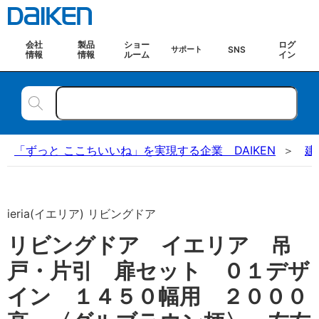
会社
製品
ショー
ログ
SNS
サポート
情報
情報
ルーム
イン
「ずっと ここちいいね」を実現する企業 DAIKEN
建
ieria(イエリア) リビングドア
リビングドア イエリア 吊
戸・片引 扉セット ０１デザ
イン １４５０幅用 ２０００