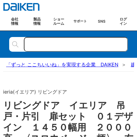
会社
製品
ショー
ログ
SNS
サポート
情報
情報
ルーム
イン
「ずっと ここちいいね」を実現する企業 DAIKEN
建
ieria(イエリア) リビングドア
リビングドア イエリア 吊
戸・片引 扉セット ０１デザ
イン １４５０幅用 ２０００