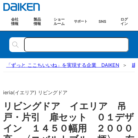
会社
製品
ショー
ログ
SNS
サポート
情報
情報
ルーム
イン
「ずっと ここちいいね」を実現する企業 DAIKEN
建
ieria(イエリア) リビングドア
リビングドア イエリア 吊
戸・片引 扉セット ０１デザ
イン １４５０幅用 ２０００