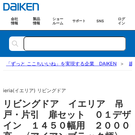
会社
製品
ショー
ログ
SNS
サポート
情報
情報
ルーム
イン
「ずっと ここちいいね」を実現する企業 DAIKEN
建
ieria(イエリア) リビングドア
リビングドア イエリア 吊
戸・片引 扉セット ０１デザ
イン １４５０幅用 ２０００