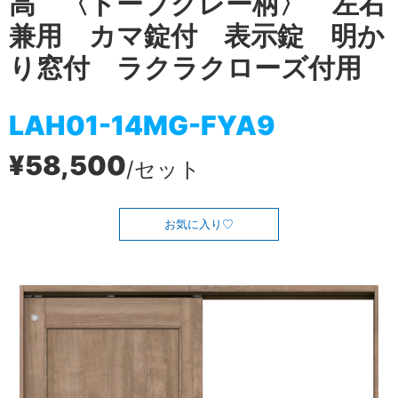
高 〈トープグレー柄〉 左右
兼用 カマ錠付 表示錠 明か
り窓付 ラクラクローズ付用
LAH01-14MG-FYA9
¥58,500
/セット
お気に入り