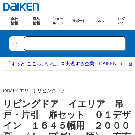
会社
製品
ショー
ログ
SNS
サポート
情報
情報
ルーム
イン
「ずっと ここちいいね」を実現する企業 DAIKEN
建
ieria(イエリア) リビングドア
リビングドア イエリア 吊
戸・片引 扉セット ０１デザ
イン １６４５幅用 ２０００