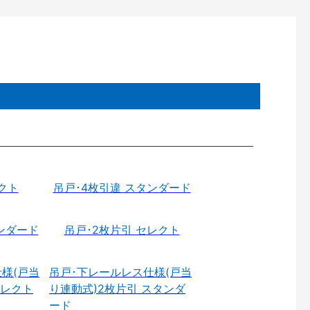
クト
吊戸･4枚引違 スタンダード
ンダード
吊戸･2枚片引 セレクト
様(戸当
吊戸･下レールレス仕様(戸当
セレクト
り連動式)2枚片引 スタンダ
ード