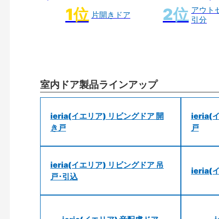
アウト
片開きドア
引分
室内ドア製品ラインアップ
ieria(イエリア) リビングドア 開
ieri
き戸
戸
ieria(イエリア) リビングドア 吊
ieri
戸･引込