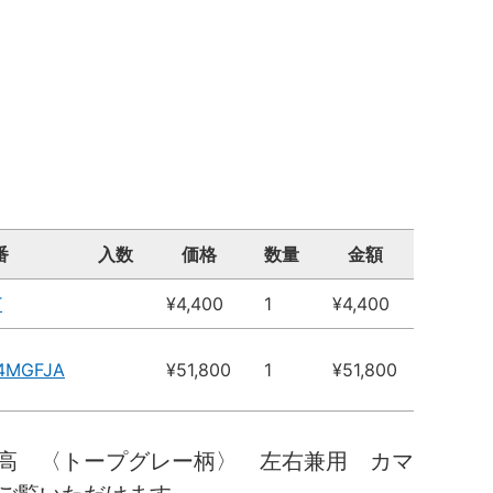
番
入数
価格
数量
金額
T
¥4,400
1
¥4,400
14MGFJA
¥51,800
1
¥51,800
高 〈トープグレー柄〉 左右兼用 カマ