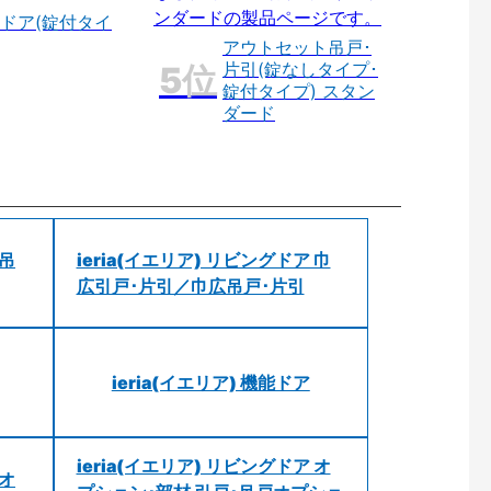
ドア(錠付タイ
アウトセット吊戸･
片引(錠なしタイプ･
錠付タイプ) スタン
ダード
 吊
ieria(イエリア) リビングドア 巾
広引戸･片引／巾広吊戸･片引
ieria(イエリア) 機能ドア
ieria(イエリア) リビングドア オ
 オ