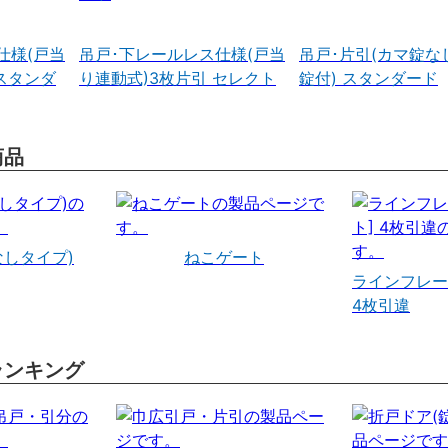
仕様(戸当
吊戸･下レールレス仕様(戸当
吊戸･片引(カマ錠な
スタンダ
り連動式)3枚片引 セレクト
錠付) スタンダード
商品
なしタイプ)
ねこゲート
ラインフレー
4枚引違
ランキング