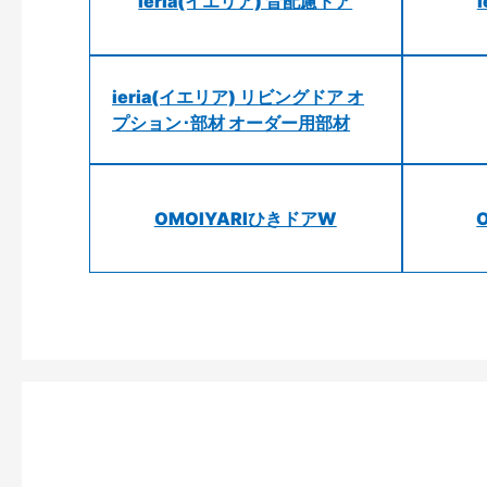
ieria(イエリア) 音配慮ドア
ieria(イエリア) リビングドア オ
プション･部材 オーダー用部材
OMOIYARIひきドアW