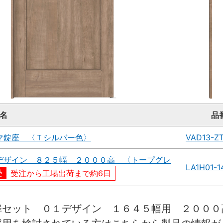
名
品
マ錠座 〈Ｔシルバー色〉
VAD13-Z
デザイン ８２５幅 ２０００高 〈トープグレ
LA1H01-
受注から工場出荷まで約6日
扉セット ０１デザイン １６４５幅用 ２０００