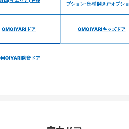
ieria(イエリア) 戸襖
プション･部材 開き戸オプシ
OMOIYARIドア
OMOIYARIキッズドア
OMOIYARI防音ドア