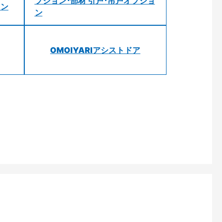
プション･部材 引戸･吊戸オプショ
ョン
ン
OMOIYARIアシストドア