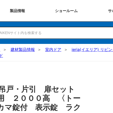
製品
情報
ショー
ルーム
サ
N
建材製品情報
室内ドア
ieria(イエリア) リビ
ド
 吊戸・片引 扉セット
用 ２０００高 〈トー
カマ錠付 表示錠 ラク