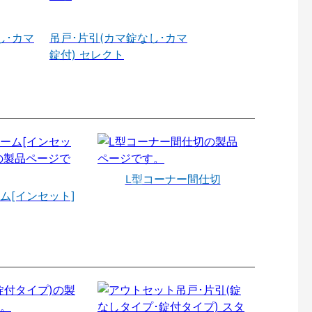
し･カマ
吊戸･片引(カマ錠なし･カマ
錠付) セレクト
L型コーナー間仕切
ム[インセット]