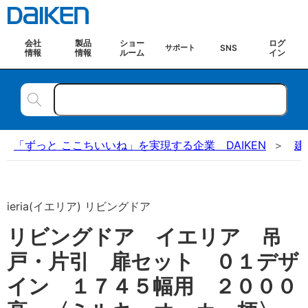
会社
製品
ショー
ログ
SNS
サポート
情報
情報
ルーム
イン
「ずっと ここちいいね」を実現する企業 DAIKEN
建
ieria(イエリア) リビングドア
リビングドア イエリア 吊
戸・片引 扉セット ０１デザ
イン １７４５幅用 ２０００