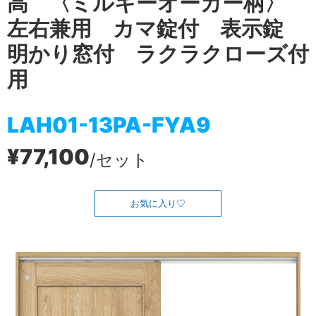
高 〈ミルキーオーカー柄〉
左右兼用 カマ錠付 表示錠
明かり窓付 ラクラクローズ付
用
LAH01-13PA-FYA9
¥77,100
/セット
お気に入り