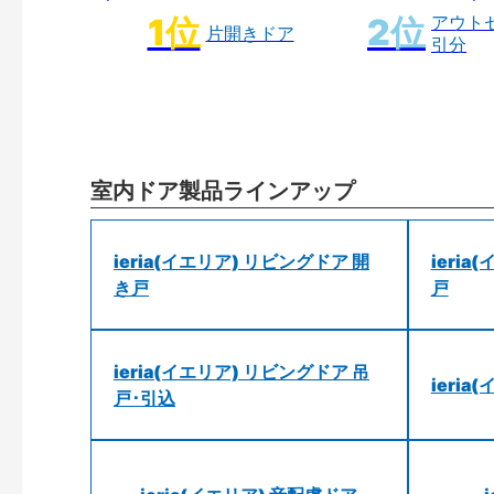
アウト
片開きドア
引分
室内ドア製品ラインアップ
ieria(イエリア) リビングドア 開
ieri
き戸
戸
ieria(イエリア) リビングドア 吊
ieri
戸･引込