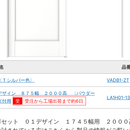
名
品
〈Ｔシルバー色〉
VADB1-ZT
デザイン ８７５幅 ２０００高 〈パウダー
LA1H01-1
ズ付用
受注から工場出荷まで約6日
扉セット ０１デザイン １７４５幅用 ２００