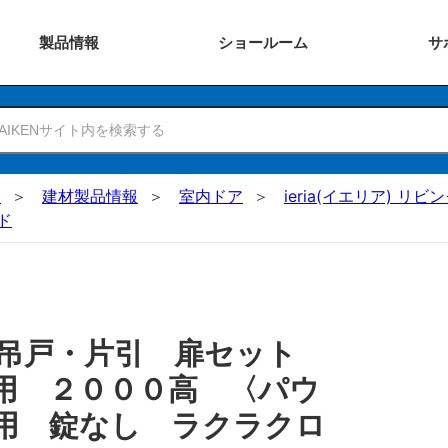
製品
情報
ショー
ルーム
サ
N
建材製品情報
室内ドア
ieria(イエリア) リビ
ド
 吊戸・片引 扉セット
用 ２０００高 〈パウ
用 錠なし ラクラクロ