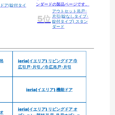
ドア(錠付タイ
アウトセット吊戸･
片引(錠なしタイプ･
錠付タイプ) スタン
ダード
 吊
ieria(イエリア) リビングドア 巾
広引戸･片引／巾広吊戸･片引
ieria(イエリア) 機能ドア
ieria(イエリア) リビングドア オ
 オ