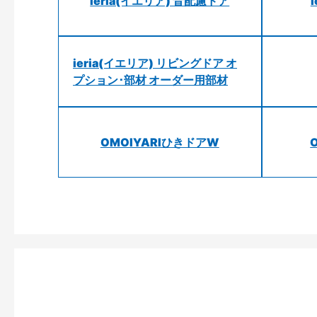
ieria(イエリア) 音配慮ドア
ieria(イエリア) リビングドア オ
プション･部材 オーダー用部材
OMOIYARIひきドアW