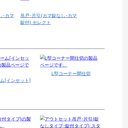
し･カマ
吊戸･片引(カマ錠なし･カマ
錠付) セレクト
L型コーナー間仕切
ム[インセット]