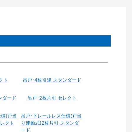
クト
吊戸･4枚引違 スタンダード
ンダード
吊戸･2枚片引 セレクト
様(戸当
吊戸･下レールレス仕様(戸当
セレクト
り連動式)2枚片引 スタンダ
ード