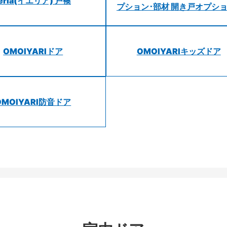
ieria(イエリア) 戸襖
プション･部材 開き戸オプシ
OMOIYARIドア
OMOIYARIキッズドア
OMOIYARI防音ドア