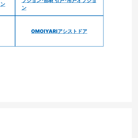
プション･部材 引戸･吊戸オプショ
ョン
ン
OMOIYARIアシストドア