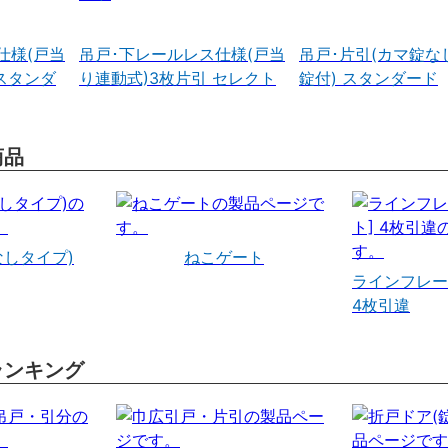
仕様(戸当
吊戸･下レールレス仕様(戸当
吊戸･片引(カマ錠な
スタンダ
り連動式)3枚片引 セレクト
錠付) スタンダード
商品
なしタイプ)
ねこゲート
ラインフレー
4枚引違
ランキング