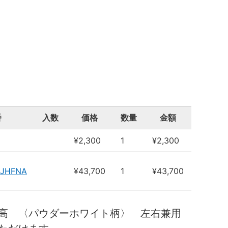
番
入数
価格
数量
金額
¥2,300
1
¥2,300
3JHFNA
¥43,700
1
¥43,700
０高 〈パウダーホワイト柄〉 左右兼用