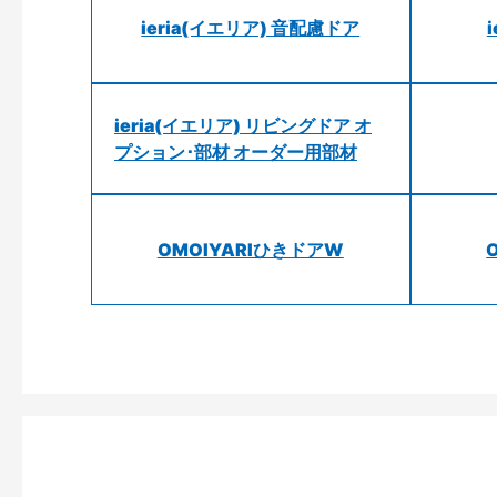
ieria(イエリア) 音配慮ドア
ieria(イエリア) リビングドア オ
プション･部材 オーダー用部材
OMOIYARIひきドアW