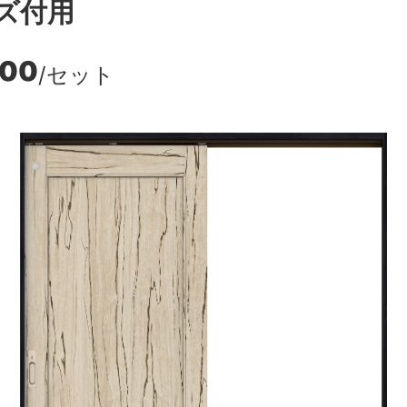
ズ付用
100
/セット