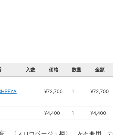
番
入数
価格
数量
金額
3HPFYA
¥72,700
1
¥72,700
¥4,400
1
¥4,400
高 〈スロウベージュ柄〉 左右兼用 カ