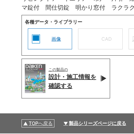
マ錠付 間仕切錠 明かり窓付 ラクラ
各種データ・ライブラリー
画像
CAD
この製品の
設計・施工情報を
確認する
TOPへ戻る
製品シリーズページに戻る