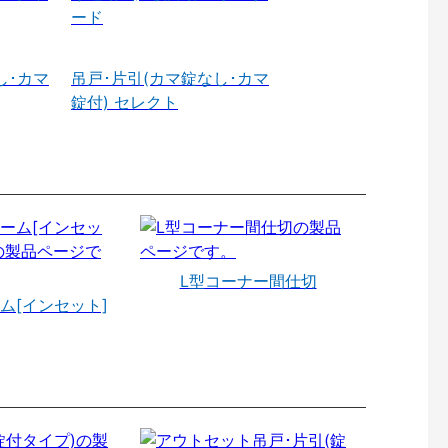
ード
し･カマ
吊戸･片引(カマ錠なし･カマ
錠付) セレクト
L型コーナー間仕切
ム[インセット]