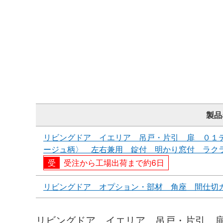
製品
リビングドア イエリア 吊戸・片引 扉 ０１
ージュ柄〉 左右兼用 錠付 明かり窓付 ラク
受注から工場出荷まで約6日
リビングドア オプション・部材 角座 間仕切
リビングドア イエリア 吊戸・片引 