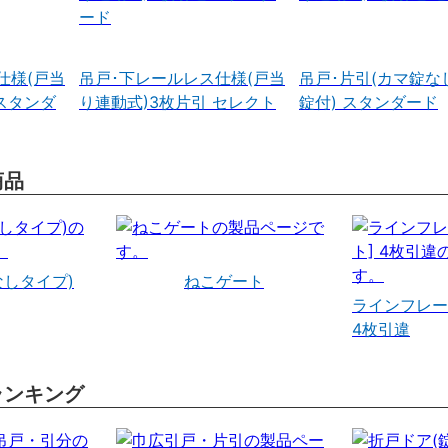
ード
仕様(戸当
吊戸･下レールレス仕様(戸当
吊戸･片引(カマ錠な
スタンダ
り連動式)3枚片引 セレクト
錠付) スタンダード
商品
なしタイプ)
ねこゲート
ラインフレー
4枚引違
ランキング