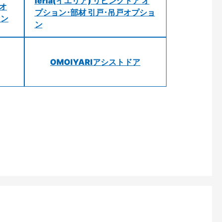
ieria(イエリア) リビングドア オ
 オ
プション･部材 引戸･吊戸オプショ
ョン
ン
OMOIYARIアシストドア