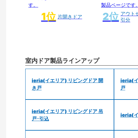
アウト
片開きドア
引分
室内ドア製品ラインアップ
ieria(イエリア) リビングドア 開
ieri
き戸
戸
ieria(イエリア) リビングドア 吊
ieri
戸･引込