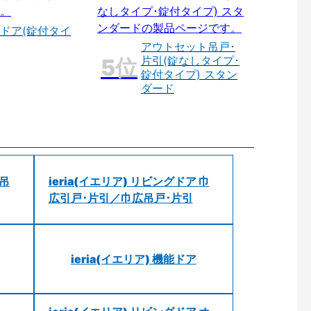
ドア(錠付タイ
アウトセット吊戸･
片引(錠なしタイプ･
錠付タイプ) スタン
ダード
 吊
ieria(イエリア) リビングドア 巾
広引戸･片引／巾広吊戸･片引
ieria(イエリア) 機能ドア