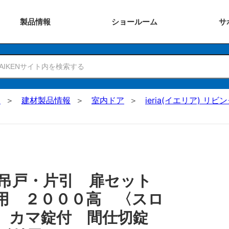
製品
情報
ショー
ルーム
サ
N
建材製品情報
室内ドア
ieria(イエリア) リビ
 吊戸・片引 扉セット
用 ２０００高 〈スロ
用 カマ錠付 間仕切錠