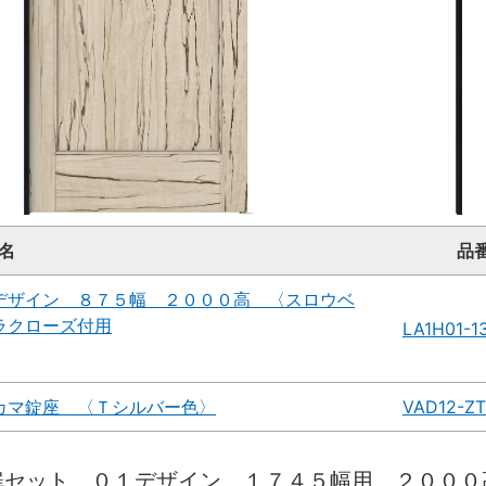
名
品
デザイン ８７５幅 ２０００高 〈スロウベ
ラクローズ付用
LA1H01-1
カマ錠座 〈Ｔシルバー色〉
VAD12-ZT
扉セット ０１デザイン １７４５幅用 ２０００