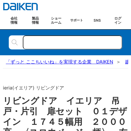
会社
製品
ショー
ログ
SNS
サポート
情報
情報
ルーム
イン
「ずっと ここちいいね」を実現する企業 DAIKEN
建
ieria(イエリア) リビングドア
リビングドア イエリア 吊
戸・片引 扉セット ０１デザ
イン １７４５幅用 ２０００