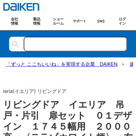
会社
製品
ショー
ログ
SNS
サポート
情報
情報
ルーム
イン
「ずっと ここちいいね」を実現する企業 DAIKEN
建
ieria(イエリア) リビングドア
リビングドア イエリア 吊
戸・片引 扉セット ０１デザ
イン １７４５幅用 ２０００