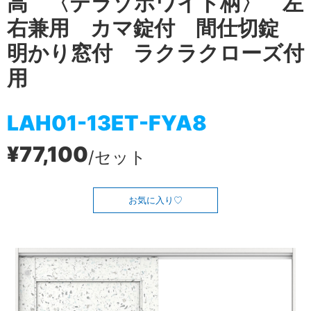
高 〈テラゾホワイト柄〉 左
右兼用 カマ錠付 間仕切錠
明かり窓付 ラクラクローズ付
用
LAH01-13ET-FYA8
¥77,100
/セット
お気に入り