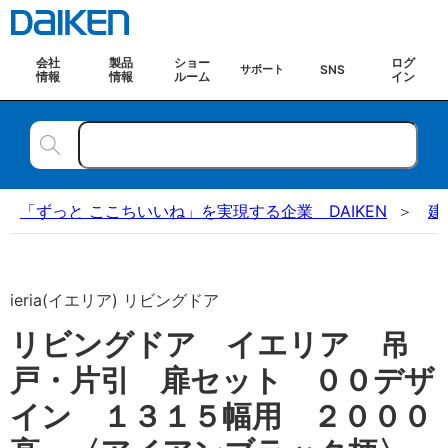
会社
製品
ショー
ログ
SNS
サポート
情報
情報
ルーム
イン
「ずっと ここちいいね」を実現する企業 DAIKEN
建
ieria(イエリア) リビングドア
リビングドア イエリア 吊
戸・片引 扉セット ００デザ
イン １３１５幅用 ２０００