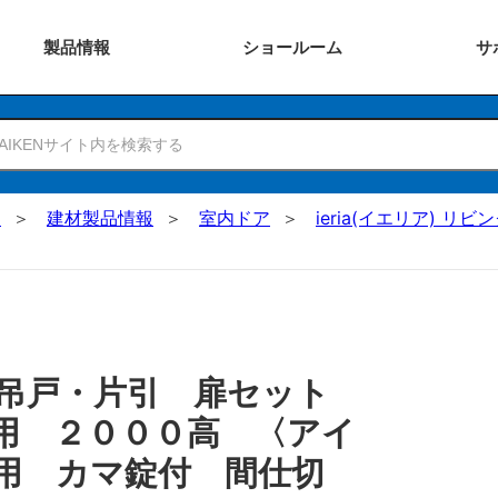
製品
情報
ショー
ルーム
サ
N
建材製品情報
室内ドア
ieria(イエリア) リビ
 吊戸・片引 扉セット
用 ２０００高 〈アイ
用 カマ錠付 間仕切