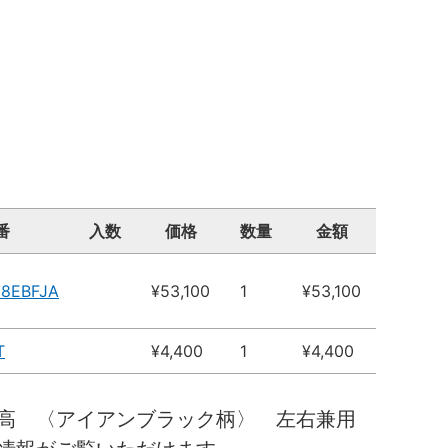
番
入数
価格
数量
金額
18EBFJA
¥53,100
1
¥53,100
T
¥4,400
1
¥4,400
０高 〈アイアンブラック柄〉 左右兼用