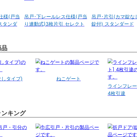
仕様(戸当
吊戸･下レールレス仕様(戸当
吊戸･片引(カマ錠な
スタンダ
り連動式)3枚片引 セレクト
錠付) スタンダード
商品
なしタイプ)
ねこゲート
ラインフレー
4枚引違
ランキング