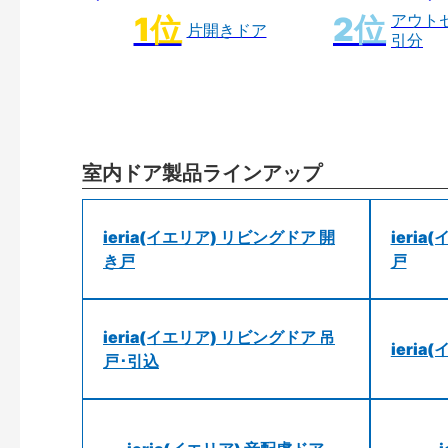
アウト
片開きドア
引分
室内ドア製品ラインアップ
ieria(イエリア) リビングドア 開
ieri
き戸
戸
ieria(イエリア) リビングドア 吊
ieri
戸･引込