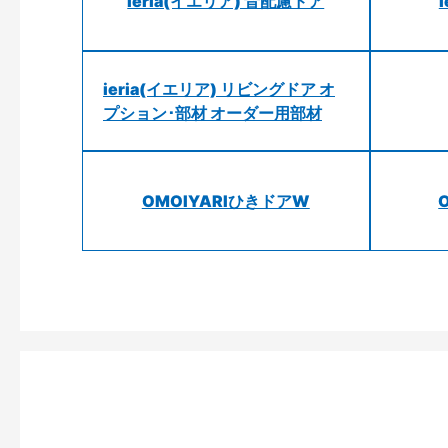
ieria(イエリア) 音配慮ドア
ieria(イエリア) リビングドア オ
プション･部材 オーダー用部材
OMOIYARIひきドアW