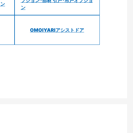
プション･部材 引戸･吊戸オプショ
ョン
ン
OMOIYARIアシストドア