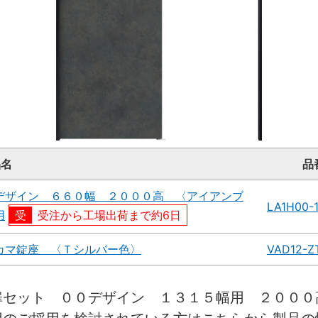
品名
品
デザイン ６６０幅 ２０００高 〈アイアンブ
LA1H00-
用
受注から工場出荷まで約6日
カマ錠座 〈Ｔシルバー色〉
VAD12-Z
扉セット ００デザイン １３１５幅用 ２００