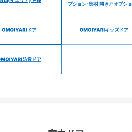
ieria(イエリア) 戸襖
プション･部材 開き戸オプシ
OMOIYARIドア
OMOIYARIキッズドア
OMOIYARI防音ドア