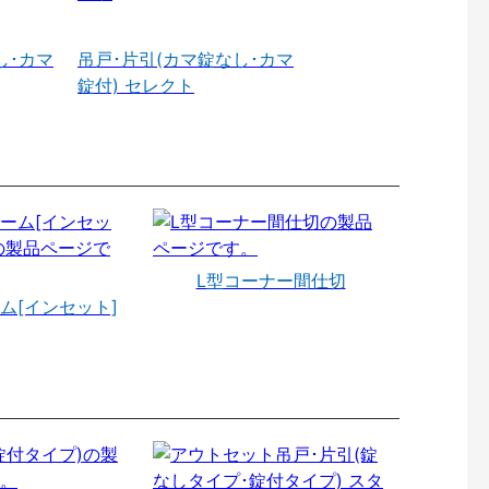
し･カマ
吊戸･片引(カマ錠なし･カマ
錠付) セレクト
L型コーナー間仕切
ム[インセット]