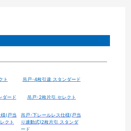
クト
吊戸･4枚引違 スタンダード
ンダード
吊戸･2枚片引 セレクト
様(戸当
吊戸･下レールレス仕様(戸当
セレクト
り連動式)2枚片引 スタンダ
ード