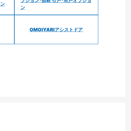
プション･部材 引戸･吊戸オプショ
ョン
ン
OMOIYARIアシストドア