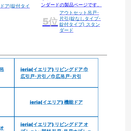
ドア(錠付タイ
アウトセット吊戸･
片引(錠なしタイプ･
錠付タイプ) スタン
ダード
 吊
ieria(イエリア) リビングドア 巾
広引戸･片引／巾広吊戸･片引
ieria(イエリア) 機能ドア
ieria(イエリア) リビングドア オ
 オ