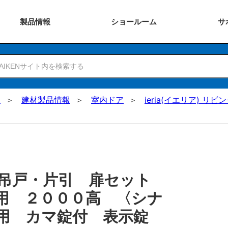
製品
情報
ショー
ルーム
サ
N
建材製品情報
室内ドア
ieria(イエリア) リビ
 吊戸・片引 扉セット
用 ２０００高 〈シナ
兼用 カマ錠付 表示錠