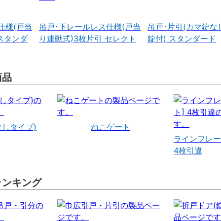
仕様(戸当
吊戸･下レールレス仕様(戸当
吊戸･片引(カマ錠な
スタンダ
り連動式)3枚片引 セレクト
錠付) スタンダード
商品
なしタイプ)
ねこゲート
ラインフレー
4枚引違
ランキング