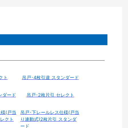
クト
吊戸･4枚引違 スタンダード
ンダード
吊戸･2枚片引 セレクト
様(戸当
吊戸･下レールレス仕様(戸当
セレクト
り連動式)2枚片引 スタンダ
ード