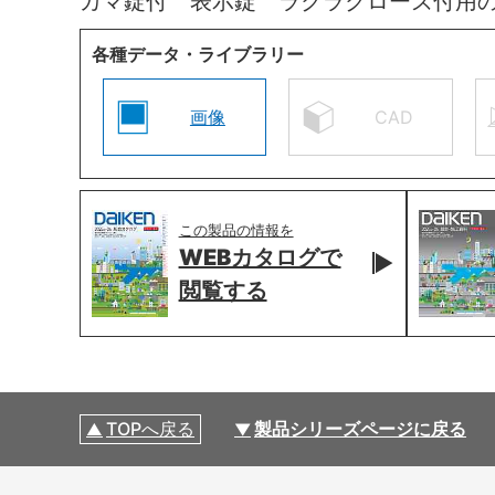
カマ錠付 表示錠 ラクラクローズ付用
各種データ・ライブラリー
画像
CAD
この製品の情報を
WEBカタログで
閲覧する
TOPへ戻る
製品シリーズページに戻る