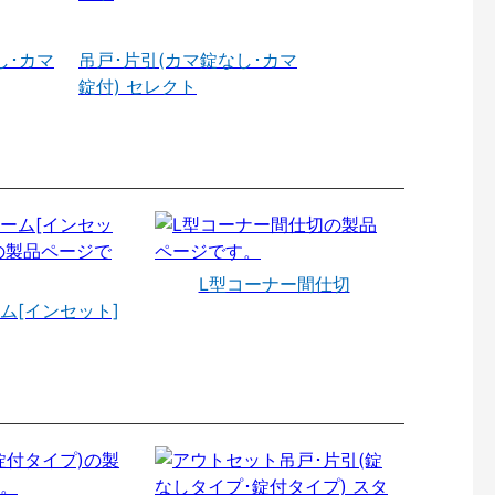
し･カマ
吊戸･片引(カマ錠なし･カマ
錠付) セレクト
L型コーナー間仕切
ム[インセット]