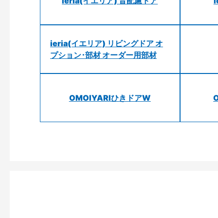
ieria(イエリア) 音配慮ドア
ieria(イエリア) リビングドア オ
プション･部材 オーダー用部材
OMOIYARIひきドアW