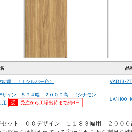
名
品
マ錠座 〈Ｔシルバー色〉
VAD13-Z
デザイン ５９４幅 ２０００高 〈シナモン
LA1H00-
付用
受注から工場出荷まで約6日
扉セット ００デザイン １１８３幅用 ２００