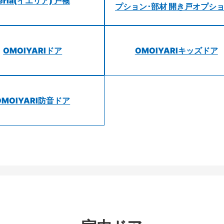
ieria(イエリア) 戸襖
プション･部材 開き戸オプシ
OMOIYARIドア
OMOIYARIキッズドア
OMOIYARI防音ドア