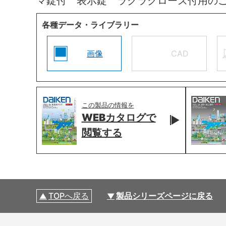
マ錠付 表示錠 ラクラクローズ付用の
各種データ・ライブラリー
画像
CAD
この製品の情報を
WEBカタログで
閲覧する
TOPへ戻る
製品シリーズページに戻る