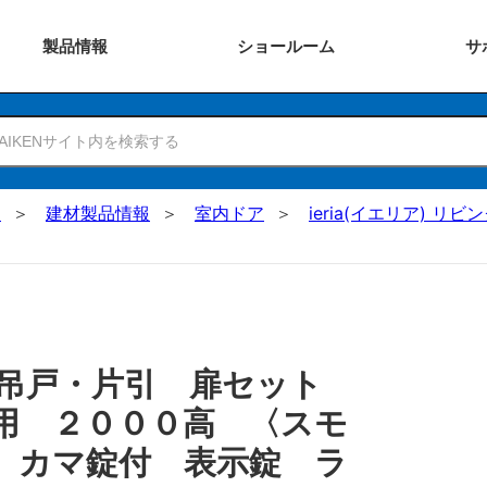
製品
情報
ショー
ルーム
サ
N
建材製品情報
室内ドア
ieria(イエリア) リビ
 吊戸・片引 扉セット
用 ２０００高 〈スモ
 カマ錠付 表示錠 ラ