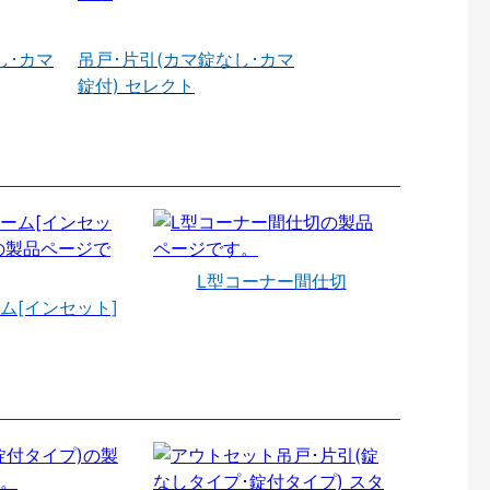
し･カマ
吊戸･片引(カマ錠なし･カマ
錠付) セレクト
L型コーナー間仕切
ム[インセット]