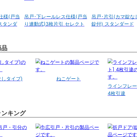
仕様(戸当
吊戸･下レールレス仕様(戸当
吊戸･片引(カマ錠な
スタンダ
り連動式)3枚片引 セレクト
錠付) スタンダード
商品
なしタイプ)
ねこゲート
ラインフレー
4枚引違
ランキング