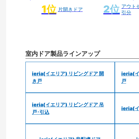
アウト
片開きドア
引分
室内ドア製品ラインアップ
ieria(イエリア) リビングドア 開
ieri
き戸
戸
ieria(イエリア) リビングドア 吊
ieri
戸･引込