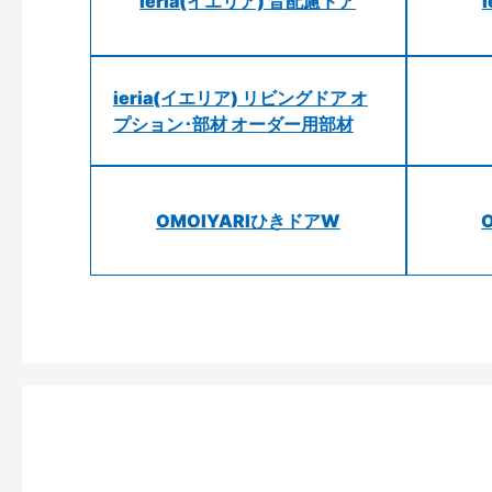
ieria(イエリア) 音配慮ドア
ieria(イエリア) リビングドア オ
プション･部材 オーダー用部材
OMOIYARIひきドアW