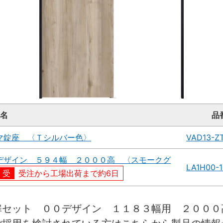
名
品
マ錠座 〈Ｔシルバー色〉
VAD13-Z
デザイン ５９４幅 ２０００高 〈スモークグ
LA1H00-
受注から工場出荷まで約6日
扉セット ００デザイン １１８３幅用 ２０００