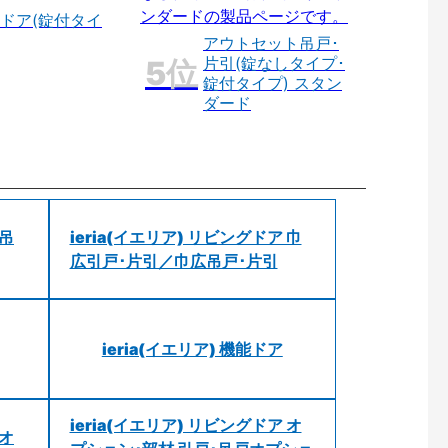
ドア(錠付タイ
アウトセット吊戸･
片引(錠なしタイプ･
錠付タイプ) スタン
ダード
 吊
ieria(イエリア) リビングドア 巾
広引戸･片引／巾広吊戸･片引
ieria(イエリア) 機能ドア
ieria(イエリア) リビングドア オ
 オ