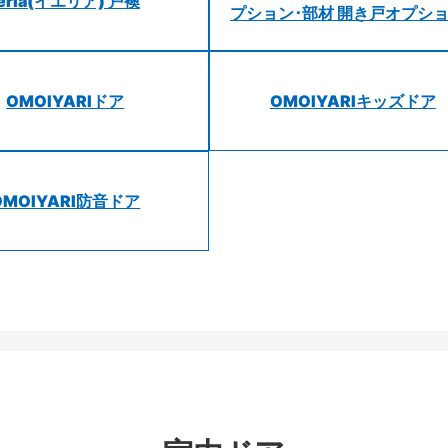
ieria(イエリア) 戸襖
プション･部材 開き戸オプシ
OMOIYARIドア
OMOIYARIキッズドア
OMOIYARI防音ドア