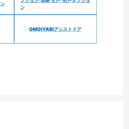
プション･部材 引戸･吊戸オプショ
ョン
ン
OMOIYARIアシストドア