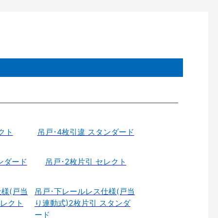
クト
吊戸･4枚引違 スタンダード
ンダード
吊戸･2枚片引 セレクト
様(戸当
吊戸･下レールレス仕様(戸当
セレクト
り連動式)2枚片引 スタンダ
ード