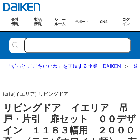
会社
製品
ショー
ログ
SNS
サポート
情報
情報
ルーム
イン
「ずっと ここちいいね」を実現する企業 DAIKEN
建
ieria(イエリア) リビングドア
リビングドア イエリア 吊
戸・片引 扉セット ００デザ
イン １１８３幅用 ２０００