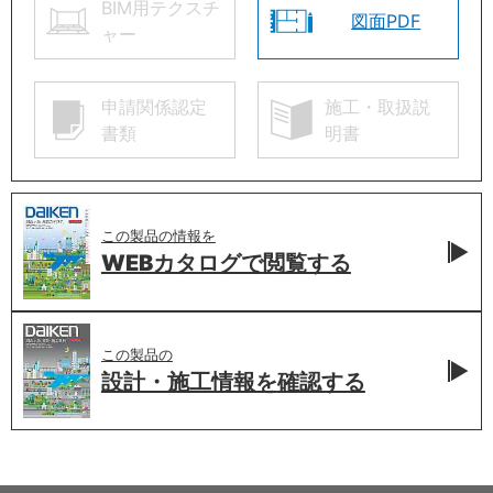
BIM用テクスチ
図面PDF
ャー
申請関係認定
施工・取扱説
書類
明書
この製品の情報を
WEBカタログで
閲覧する
この製品の
設計・施工情報を
確認する