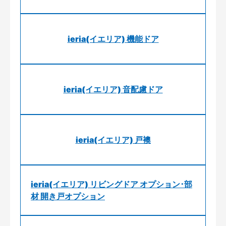
ieria(イエリア) 機能ドア
ieria(イエリア) 音配慮ドア
ieria(イエリア) 戸襖
ieria(イエリア) リビングドア オプション･部
材 開き戸オプション