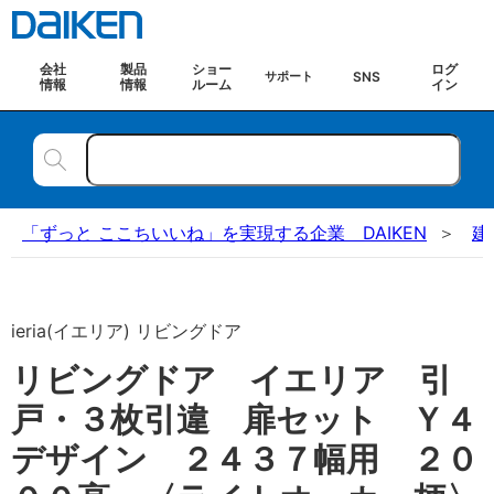
会社
製品
ショー
ログ
SNS
サポート
情報
情報
ルーム
イン
「ずっと ここちいいね」を実現する企業 DAIKEN
建
ieria(イエリア) リビングドア
リビングドア イエリア 引
戸・３枚引違 扉セット Ｙ４
デザイン ２４３７幅用 ２０