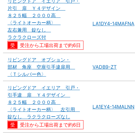
リビングドア イエリア 引戸・
片引 扉 Ｙ４デザイン
８２５幅 ２０００高
〈ライトオーカー柄〉
LA1DY4-14MAFNA
左右兼用 錠なし
ラクラクローズ付
受注から工場出荷まで約6日
リビングドア オプション・
部材 角座 空座引手違扉用
VADB9-ZT
〈Ｔシルバー色〉
リビングドア イエリア 引戸・
引手違 扉 Ｙ４デザイン
８２５幅 ２０００高
LA1EY4-14MALNN
〈ライトオーカー柄〉 左引用
錠なし ラクラクローズなし
受注から工場出荷まで約6日