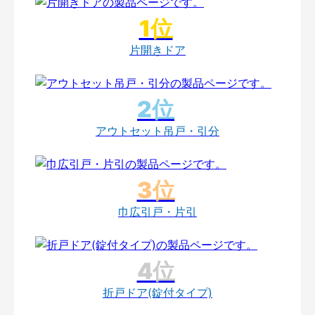
片開きドア
アウトセット吊戸・引分
巾広引戸・片引
折戸ドア(錠付タイプ)