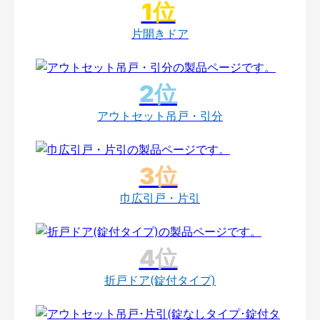
片開きドア
アウトセット吊戸・引分
巾広引戸・片引
折戸ドア(錠付タイプ)