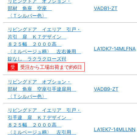
リビングドア オプション・
部材 角座 空座
VADB1-ZT
〈Ｔシルバー色〉
リビングドア イエリア 引戸・
片引 扉 Ｋ７デザイン
８２５幅 ２０００高
LA1DK7-14MLFNA
〈ミルベージュ柄〉 左右兼用
錠なし ラクラクローズ付
受注から工場出荷まで約6日
リビングドア オプション・
部材 角座 空座引手違扉用
VADB9-ZT
〈Ｔシルバー色〉
リビングドア イエリア 引戸・
引手違 扉 Ｋ７デザイン
８２５幅 ２０００高
LA1EK7-14MLLNN
〈ミルベージュ柄〉 左引用