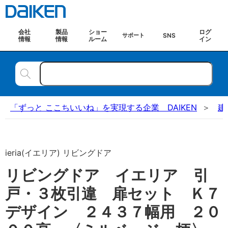
会社
製品
ショー
ログ
SNS
サポート
情報
情報
ルーム
イン
「ずっと ここちいいね」を実現する企業 DAIKEN
建
ieria(イエリア) リビングドア
リビングドア イエリア 引
戸・３枚引違 扉セット Ｋ７
デザイン ２４３７幅用 ２０