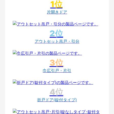
片開きドア
アウトセット吊戸・引分
巾広引戸・片引
折戸ドア(錠付タイプ)