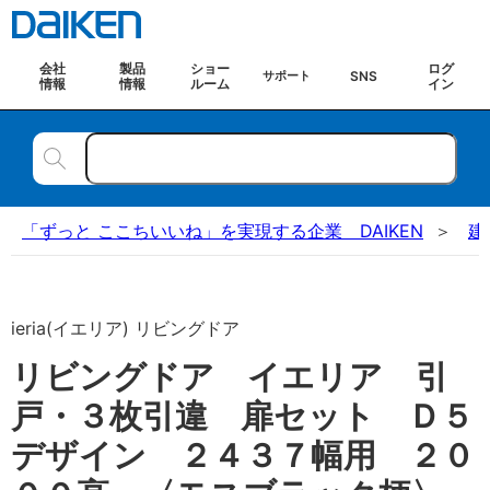
会社
製品
ショー
ログ
SNS
サポート
情報
情報
ルーム
イン
「ずっと ここちいいね」を実現する企業 DAIKEN
建
ieria(イエリア) リビングドア
リビングドア イエリア 引
戸・３枚引違 扉セット Ｄ５
デザイン ２４３７幅用 ２０