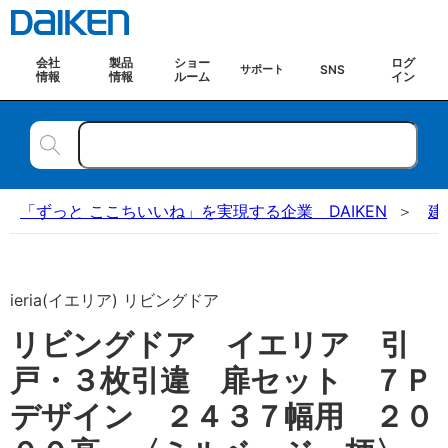
会社
製品
ショー
ログ
SNS
サポート
情報
情報
ルーム
イン
「ずっと ここちいいね」を実現する企業 DAIKEN
建
ieria(イエリア) リビングドア
リビングドア イエリア 引
戸・３枚引違 扉セット ７Ｐ
デザイン ２４３７幅用 ２０