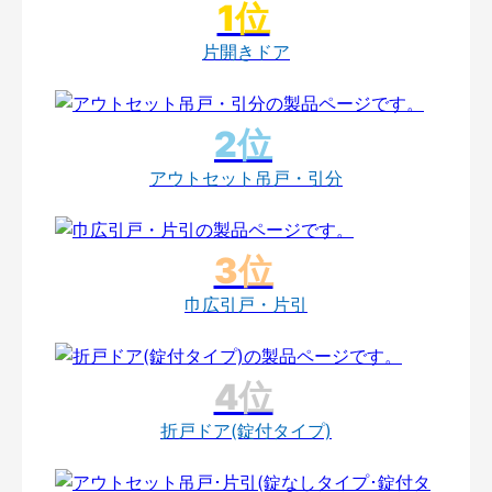
片開きドア
アウトセット吊戸・引分
巾広引戸・片引
折戸ドア(錠付タイプ)