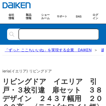
会社
製品
ショー
ログ
SNS
サポート
情報
情報
ルーム
イン
「ずっと ここちいいね」を実現する企業 DAIKEN
建
ieria(イエリア) リビングドア
リビングドア イエリア 引
戸・３枚引違 扉セット ３８
デザイン ２４３７幅用 ２０