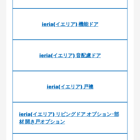
ieria(イエリア) 機能ドア
ieria(イエリア) 音配慮ドア
ieria(イエリア) 戸襖
ieria(イエリア) リビングドア オプション･部
材 開き戸オプション