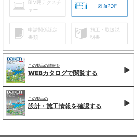
BIM用テクスチ
図面PDF
ャー
申請関係認定
施工・取扱説
書類
明書
この製品の情報を
WEBカタログで
閲覧する
この製品の
設計・施工情報を
確認する