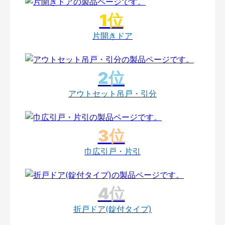
片開きドア
アウトセット吊戸・引分
巾広引戸・片引
折戸ドア(錠付タイプ)