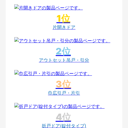
片開きドア
アウトセット吊戸・引分
巾広引戸・片引
折戸ドア(錠付タイプ)