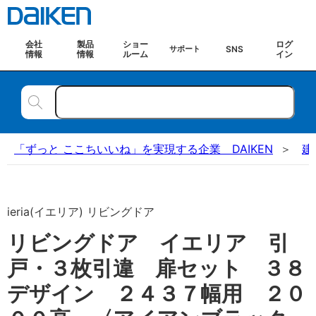
会社
製品
ショー
ログ
SNS
サポート
情報
情報
ルーム
イン
「ずっと ここちいいね」を実現する企業 DAIKEN
建
ieria(イエリア) リビングドア
リビングドア イエリア 引
戸・３枚引違 扉セット ３８
デザイン ２４３７幅用 ２０