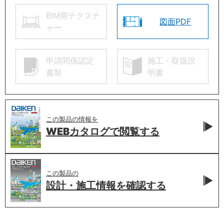
BIM用テクスチ
図面PDF
ャー
申請関係認定
施工・取扱説
書類
明書
この製品の情報を
WEBカタログで
閲覧する
この製品の
設計・施工情報を
確認する