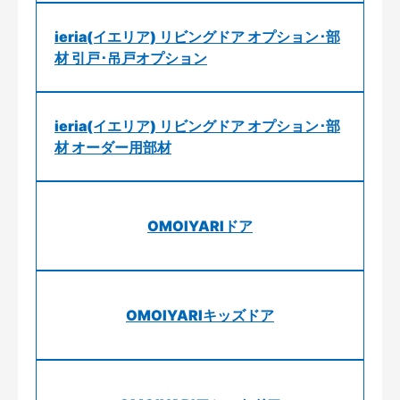
ieria(イエリア) リビングドア オプション･部
材 引戸･吊戸オプション
ieria(イエリア) リビングドア オプション･部
材 オーダー用部材
OMOIYARIドア
OMOIYARIキッズドア