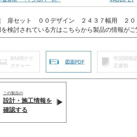
違 扉セット ００デザイン ２４３７幅用 ２０
用を検討されている方はこちらから製品の情報がご
BIM用テク
申請関係
図面PDF
スチャー
定書類
この製品の
設計・施工情報を
確認する