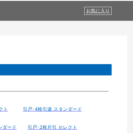
お気に入り
クト
引戸･4枚引違 スタンダード
ンダード
引戸･2枚片引 セレクト