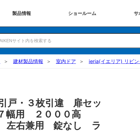
製品
情報
ショー
ルーム
サ
N
建材製品情報
室内ドア
ieria(イエリア) リビ
引戸・３枚引違 扉セッ
３７幅用 ２０００高
 左右兼用 錠なし ラ