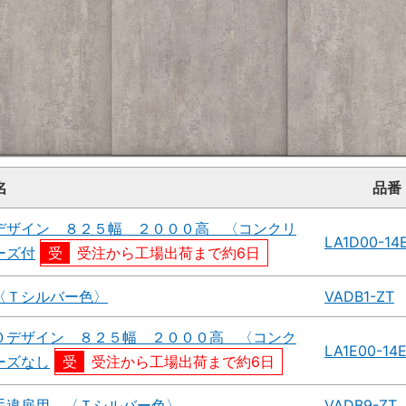
名
品番
デザイン ８２５幅 ２０００高 〈コンクリ
LA1D00-14
ーズ付
受注から工場出荷まで約6日
〈Ｔシルバー色〉
VADB1-ZT
０デザイン ８２５幅 ２０００高 〈コンク
LA1E00-14
ーズなし
受注から工場出荷まで約6日
手違扉用 〈Ｔシルバー色〉
VADB9-ZT