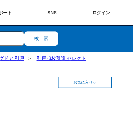
ポート
SNS
ログ
イン
検索
ングドア 引戸
引戸･3枚引違 セレクト
お気に入り