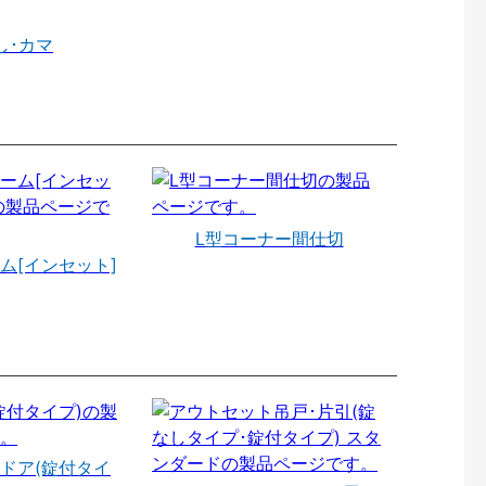
し･カマ
L型コーナー間仕切
ム[インセット]
ドア(錠付タイ