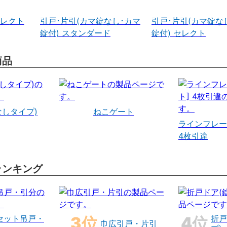
セレクト
引戸･片引(カマ錠なし･カマ
引戸･片引(カマ錠な
錠付) スタンダード
錠付) セレクト
商品
なしタイプ)
ねこゲート
ラインフレー
4枚引違
ランキング
セット吊戸・
折戸
巾広引戸・片引