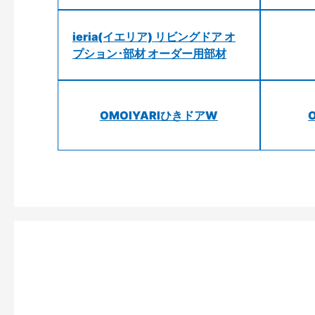
ieria(イエリア) リビングドア オ
プション･部材 オーダー用部材
OMOIYARIひきドアW