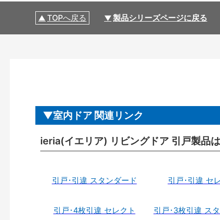
TOPへ戻る
製品シリーズページに戻る
室内ドア 関連リンク
ieria(イエリア) リビングドア 引戸製品
引戸･引違 スタンダード
引戸･引違 セ
引戸･4枚引違 セレクト
引戸･3枚引違 ス