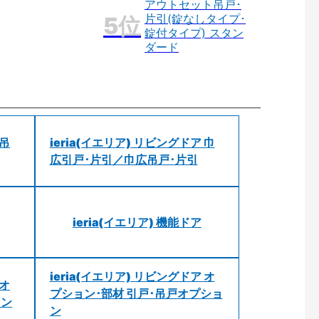
アウトセット吊戸･
片引(錠なしタイプ･
錠付タイプ) スタン
ダード
 吊
ieria(イエリア) リビングドア 巾
広引戸･片引／巾広吊戸･片引
ieria(イエリア) 機能ドア
ieria(イエリア) リビングドア オ
 オ
プション･部材 引戸･吊戸オプショ
ョン
ン