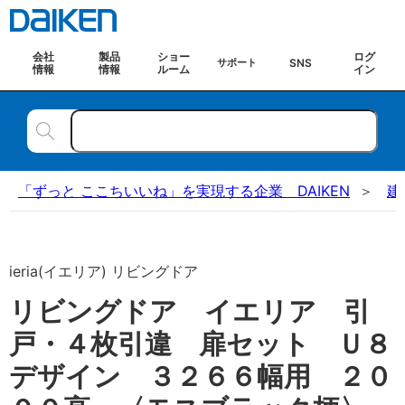
会社
製品
ショー
ログ
SNS
サポート
情報
情報
ルーム
イン
「ずっと ここちいいね」を実現する企業 DAIKEN
建
ieria(イエリア) リビングドア
リビングドア イエリア 引
戸・４枚引違 扉セット Ｕ８
デザイン ３２６６幅用 ２０