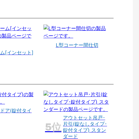
L型コーナー間仕切
ム[インセット]
ドア(錠付タイ
アウトセット吊戸･
片引(錠なしタイプ･
錠付タイプ) スタン
ダード