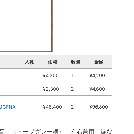
入数
価格
数量
金額
¥4,200
1
¥4,200
¥2,300
2
¥4,600
4MGFNA
¥48,400
2
¥96,800
高 〈トープグレー柄〉 左右兼用 錠な