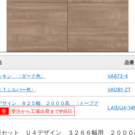
名
品番
ッキン 〈ダーク色〉
VA873-4
〈Ｔシルバー色〉
VADB1-ZT
デザイン ８２５幅 ２０００高 〈トープグ
LA1DU4-1
受注から工場出荷まで約6日
扉セット Ｕ４デザイン ３２６６幅用 ２０００