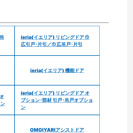
 吊
ieria(イエリア) リビングドア 巾
広引戸･片引／巾広吊戸･片引
ieria(イエリア) 機能ドア
ieria(イエリア) リビングドア オ
 オ
プション･部材 引戸･吊戸オプショ
ョン
ン
OMOIYARIアシストドア