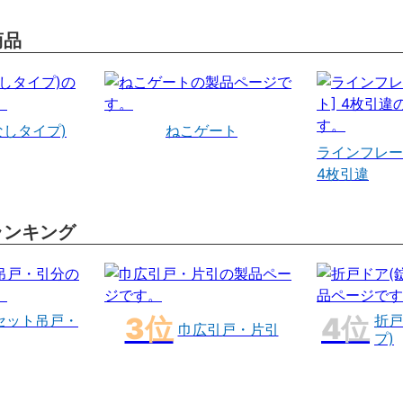
商品
なしタイプ)
ねこゲート
ラインフレー
4枚引違
ランキング
セット吊戸・
折戸
巾広引戸・片引
プ)