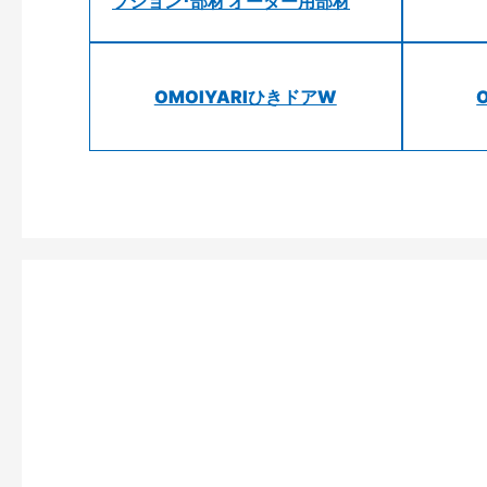
プション･部材 オーダー用部材
OMOIYARIひきドアW