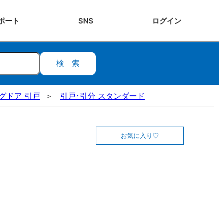
ポート
SNS
ログ
イン
検索
ングドア 引戸
引戸･引分 スタンダード
お気に入り