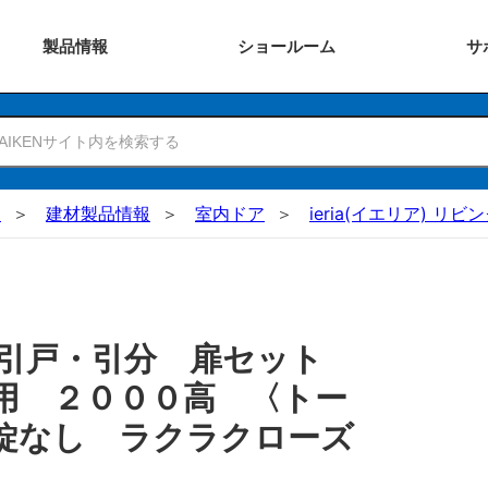
製品
情報
ショー
ルーム
サ
N
建材製品情報
室内ドア
ieria(イエリア) リビ
 引戸・引分 扉セット
用 ２０００高 〈トー
錠なし ラクラクローズ