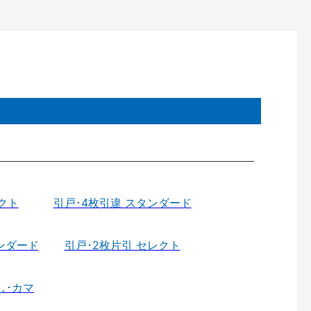
クト
引戸･4枚引違 スタンダード
ンダード
引戸･2枚片引 セレクト
し･カマ