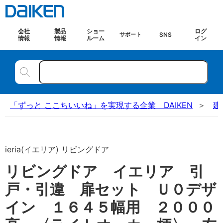
会社
製品
ショー
ログ
SNS
サポート
情報
情報
ルーム
イン
「ずっと ここちいいね」を実現する企業 DAIKEN
建
ieria(イエリア) リビングドア
リビングドア イエリア 引
戸・引違 扉セット Ｕ０デザ
イン １６４５幅用 ２０００