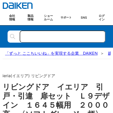
会社
製品
ショー
ログ
SNS
サポート
情報
情報
ルーム
イン
「ずっと ここちいいね」を実現する企業 DAIKEN
建
ieria(イエリア) リビングドア
リビングドア イエリア 引
戸・引違 扉セット Ｌ９デザ
イン １６４５幅用 ２０００