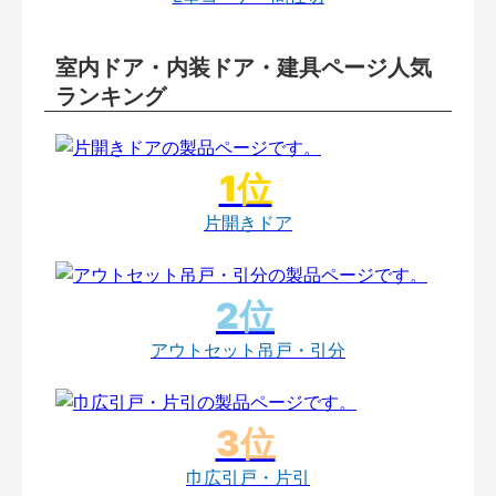
室内ドア・内装ドア・建具ページ人気
ランキング
片開きドア
アウトセット吊戸・引分
巾広引戸・片引