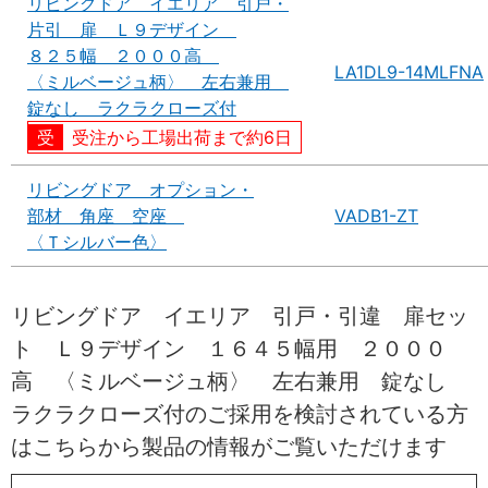
リビングドア イエリア 引戸・
片引 扉 Ｌ９デザイン
８２５幅 ２０００高
LA1DL9-14MLFNA
〈ミルベージュ柄〉 左右兼用
錠なし ラクラクローズ付
受注から工場出荷まで約6日
リビングドア オプション・
部材 角座 空座
VADB1-ZT
〈Ｔシルバー色〉
リビングドア イエリア 引戸・引違 扉セッ
ト Ｌ９デザイン １６４５幅用 ２０００
高 〈ミルベージュ柄〉 左右兼用 錠なし
ラクラクローズ付のご採用を検討されている方
はこちらから製品の情報がご覧いただけます