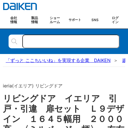
会社
製品
ショー
ログ
SNS
サポート
情報
情報
ルーム
イン
「ずっと ここちいいね」を実現する企業 DAIKEN
建
ieria(イエリア) リビングドア
リビングドア イエリア 引
戸・引違 扉セット Ｌ９デザ
イン １６４５幅用 ２０００