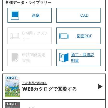
各種データ・ライブラリー
画像
CAD
BIM用テクスチ
図面PDF
ャー
申請関係認定
施工・取扱説
書類
明書
この製品の情報を
WEBカタログで
閲覧する