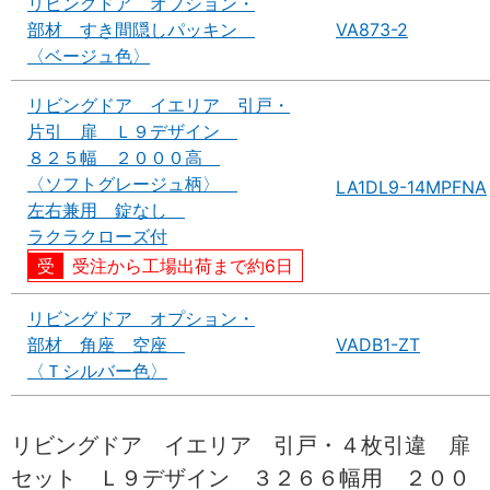
リビングドア オプション・
部材 すき間隠しパッキン
VA873-2
〈ベージュ色〉
リビングドア イエリア 引戸・
片引 扉 Ｌ９デザイン
８２５幅 ２０００高
〈ソフトグレージュ柄〉
LA1DL9-14MPFNA
左右兼用 錠なし
ラクラクローズ付
受注から工場出荷まで約6日
リビングドア オプション・
部材 角座 空座
VADB1-ZT
〈Ｔシルバー色〉
リビングドア イエリア 引戸・４枚引違 扉
セット Ｌ９デザイン ３２６６幅用 ２００