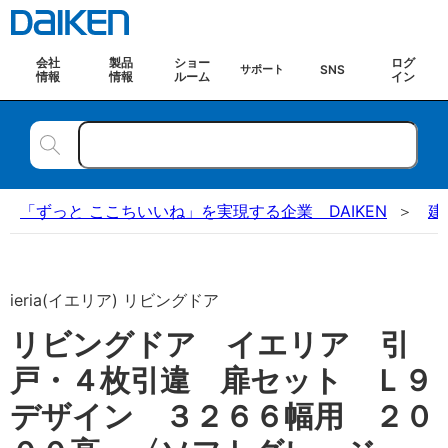
会社
製品
ショー
ログ
SNS
サポート
情報
情報
ルーム
イン
「ずっと ここちいいね」を実現する企業 DAIKEN
建
ieria(イエリア) リビングドア
リビングドア イエリア 引
戸・４枚引違 扉セット Ｌ９
デザイン ３２６６幅用 ２０