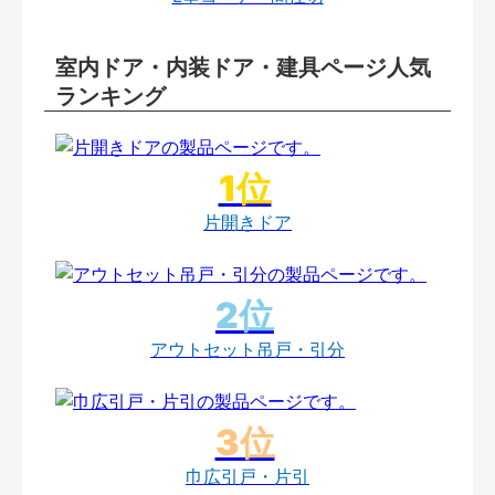
室内ドア・内装ドア・建具ページ人気
ランキング
片開きドア
アウトセット吊戸・引分
巾広引戸・片引