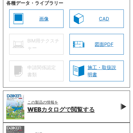
各種データ・ライブラリー
画像
CAD
BIM用テクスチ
図面PDF
ャー
申請関係認定
施工・取扱説
書類
明書
この製品の情報を
WEBカタログで
閲覧する