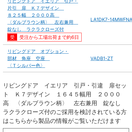
リビングドア イエリア 引戸・
片引 扉 Ｋ７デザイン
８２５幅 ２０００高
LA1DK7-14MWFN
〈ダルブラウン柄〉 左右兼用
錠なし ラクラクローズ付
受注から工場出荷まで約6日
リビングドア オプション・
部材 角座 空座
VADB1-ZT
〈Ｔシルバー色〉
リビングドア イエリア 引戸・引違 扉セッ
ト Ｋ７デザイン １６４５幅用 ２０００
高 〈ダルブラウン柄〉 左右兼用 錠なし
ラクラクローズ付のご採用を検討されている方
はこちらから製品の情報がご覧いただけます