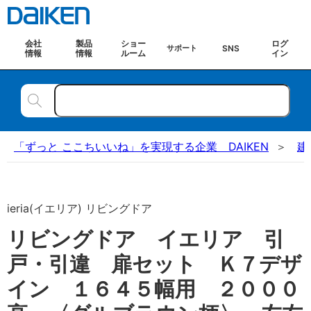
会社
製品
ショー
ログ
SNS
サポート
情報
情報
ルーム
イン
「ずっと ここちいいね」を実現する企業 DAIKEN
建
ieria(イエリア) リビングドア
リビングドア イエリア 引
戸・引違 扉セット Ｋ７デザ
イン １６４５幅用 ２０００