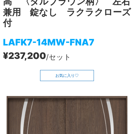
高 〈ダルブラウン柄〉 左右
兼用 錠なし ラクラクローズ
付
LAFK7-14MW-FNA7
¥237,200
/セット
お気に入り