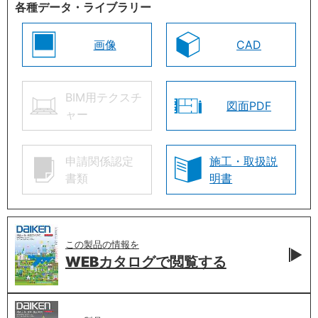
各種データ・ライブラリー
画像
CAD
BIM用テクスチ
図面PDF
ャー
申請関係認定
施工・取扱説
書類
明書
この製品の情報を
WEBカタログで
閲覧する