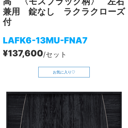
高 〈モスブラック柄〉 左右
兼用 錠なし ラクラクローズ
付
LAFK6-13MU-FNA7
¥137,600
/セット
お気に入り