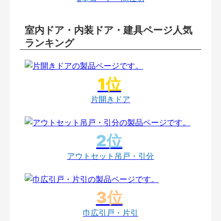
室内ドア・内装ドア・建具ページ人気
ランキング
片開きドア
アウトセット吊戸・引分
巾広引戸・片引