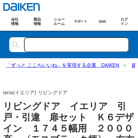
会社
製品
ショー
ログ
SNS
サポート
情報
情報
ルーム
イン
「ずっと ここちいいね」を実現する企業 DAIKEN
建
ieria(イエリア) リビングドア
リビングドア イエリア 引
戸・引違 扉セット Ｋ６デザ
イン １７４５幅用 ２０００