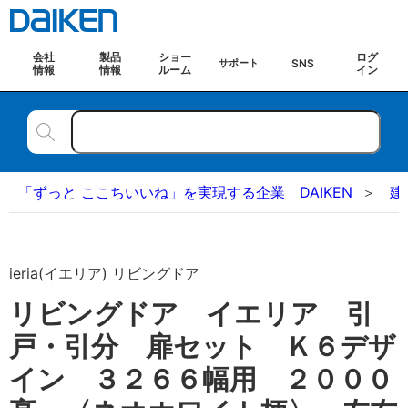
会社
製品
ショー
ログ
SNS
サポート
情報
情報
ルーム
イン
「ずっと ここちいいね」を実現する企業 DAIKEN
建
ieria(イエリア) リビングドア
リビングドア イエリア 引
戸・引分 扉セット Ｋ６デザ
イン ３２６６幅用 ２０００