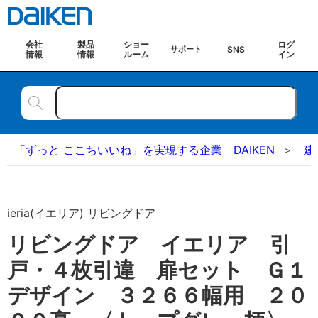
会社
製品
ショー
ログ
SNS
サポート
情報
情報
ルーム
イン
「ずっと ここちいいね」を実現する企業 DAIKEN
建
ieria(イエリア) リビングドア
リビングドア イエリア 引
戸・４枚引違 扉セット Ｇ１
デザイン ３２６６幅用 ２０