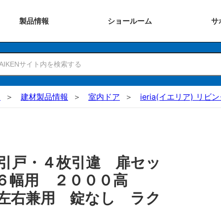
製品
情報
ショー
ルーム
サ
N
建材製品情報
室内ドア
ieria(イエリア) リビ
引戸・４枚引違 扉セッ
６６幅用 ２０００高
左右兼用 錠なし ラク