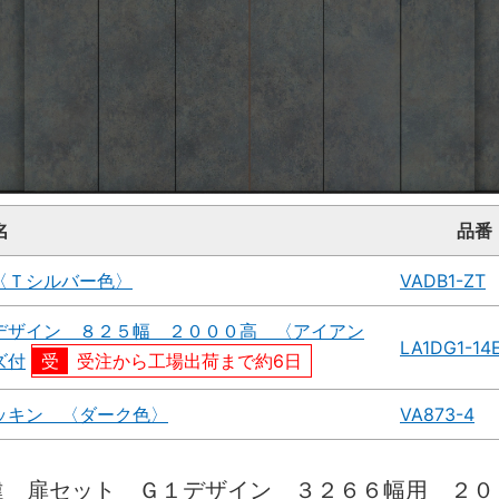
名
品番
〈Ｔシルバー色〉
VADB1-ZT
デザイン ８２５幅 ２０００高 〈アイアン
LA1DG1-14
ズ付
受注から工場出荷まで約6日
ッキン 〈ダーク色〉
VA873-4
違 扉セット Ｇ１デザイン ３２６６幅用 ２０