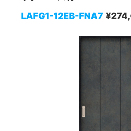
LAFG1-12EB-FNA7
¥274