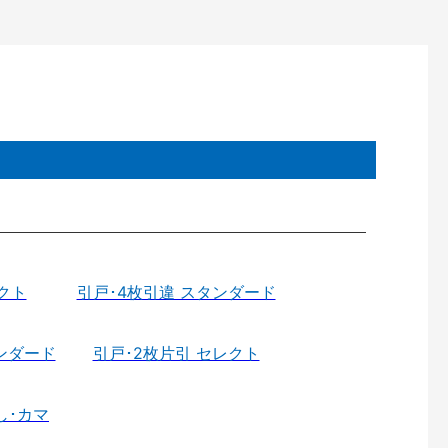
クト
引戸･4枚引違 スタンダード
ンダード
引戸･2枚片引 セレクト
し･カマ