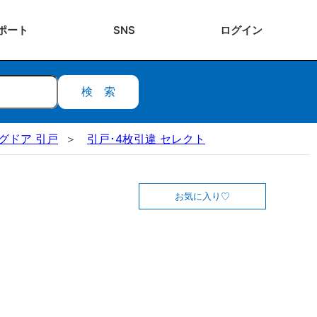
ポート
SNS
ログ
イン
検索
ングドア 引戸
引戸･4枚引違 セレクト
お気に入り