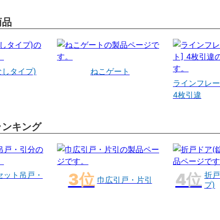
商品
なしタイプ)
ねこゲート
ラインフレー
4枚引違
ランキング
セット吊戸・
折戸
巾広引戸・片引
プ)