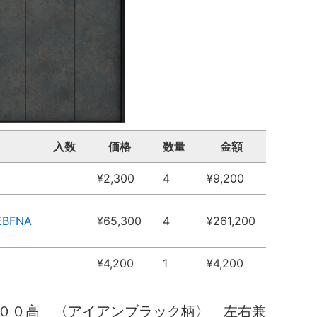
入数
価格
数量
金額
¥2,300
4
¥9,200
EBFNA
¥65,300
4
¥261,200
¥4,200
1
¥4,200
００高 〈アイアンブラック柄〉 左右兼