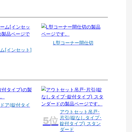
L型コーナー間仕切
ム[インセット]
ドア(錠付タイ
アウトセット吊戸･
片引(錠なしタイプ･
錠付タイプ) スタン
ダード