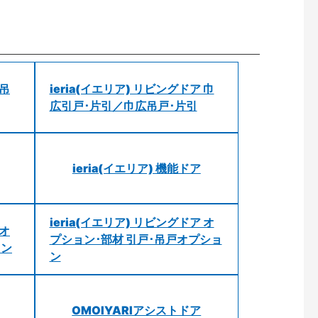
 吊
ieria(イエリア) リビングドア 巾
広引戸･片引／巾広吊戸･片引
ieria(イエリア) 機能ドア
ieria(イエリア) リビングドア オ
 オ
プション･部材 引戸･吊戸オプショ
ョン
ン
OMOIYARIアシストドア