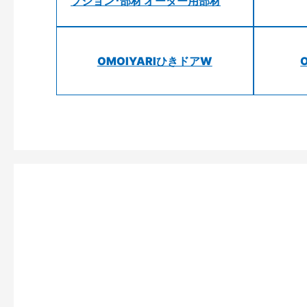
プション･部材 オーダー用部材
OMOIYARIひきドアW