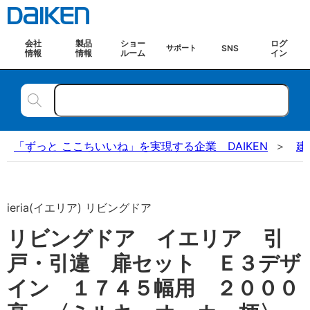
会社
製品
ショー
ログ
SNS
サポート
情報
情報
ルーム
イン
「ずっと ここちいいね」を実現する企業 DAIKEN
建
ieria(イエリア) リビングドア
リビングドア イエリア 引
戸・引違 扉セット Ｅ３デザ
イン １７４５幅用 ２０００