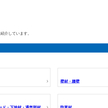
に紹介しています。
壁材・腰壁
ード・下地材・通気部材
防草材