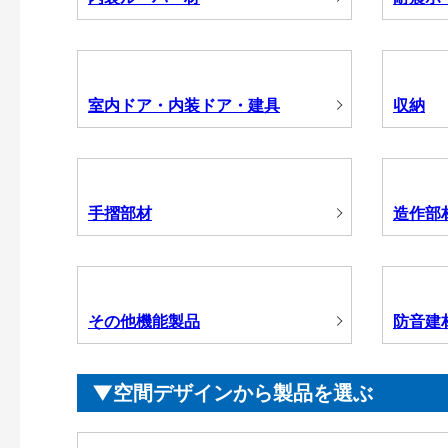
室内ドア・内装ドア・建具
収納
手摺部材
造作部
その他機能製品
防音建
空間デザインから製品を選ぶ