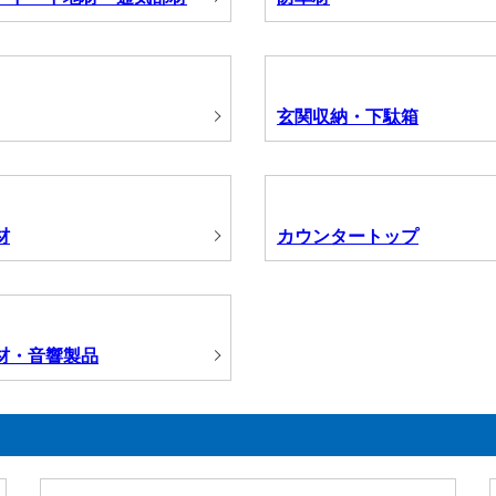
玄関収納・下駄箱
材
カウンタートップ
材・音響製品