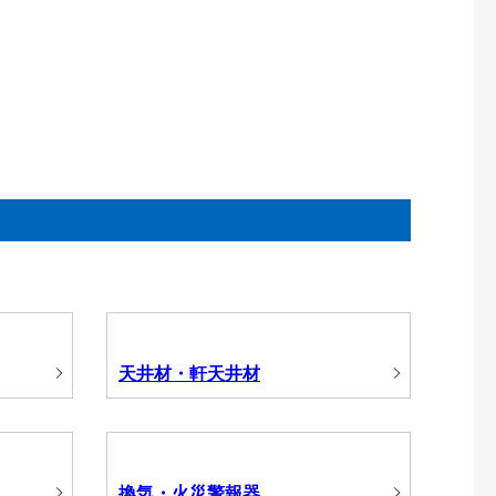
天井材・軒天井材
換気・火災警報器