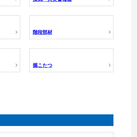
階段部材
掘こたつ