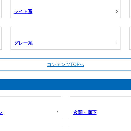
ライト系
グレー系
コンテンツTOPへ
ン
玄関・廊下