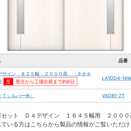
名
品番
デザイン ８２５幅 ２０００高 〈ネオホ
LA1DD4-14
付
受注から工場出荷まで約6日
〈Ｔシルバー色〉
VADB1-ZT
扉セット Ｄ４デザイン １６４５幅用 ２０００
れている方はこちらから製品の情報がご覧いただけ