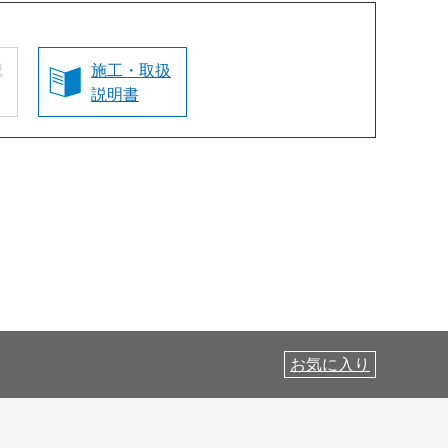
認
施工・取扱
説明書
お気に入り