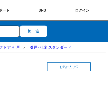
ポート
SNS
ログ
イン
検索
ングドア 引戸
引戸･引違 スタンダード
お気に入り