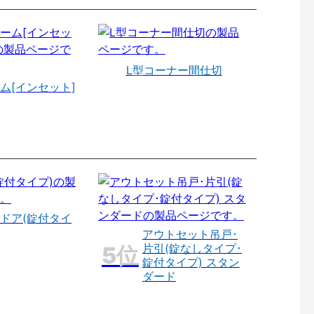
L型コーナー間仕切
ム[インセット]
ドア(錠付タイ
アウトセット吊戸･
片引(錠なしタイプ･
錠付タイプ) スタン
ダード