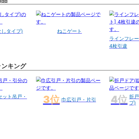
商品
なしタイプ)
ねこゲート
ラインフレー
4枚引違
ランキング
セット吊戸・
折戸
巾広引戸・片引
プ)