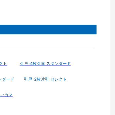
クト
引戸･4枚引違 スタンダード
ンダード
引戸･2枚片引 セレクト
し･カマ