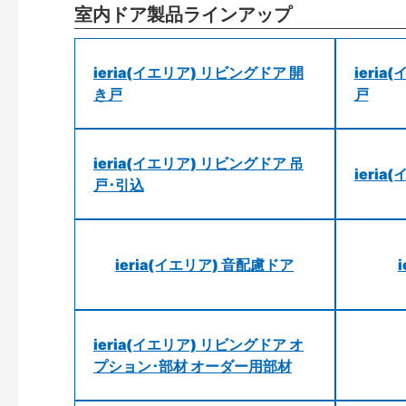
室内ドア製品ラインアップ
ieria(イエリア) リビングドア 開
ieri
き戸
戸
ieria(イエリア) リビングドア 吊
ieri
戸･引込
ieria(イエリア) 音配慮ドア
ieria(イエリア) リビングドア オ
プション･部材 オーダー用部材