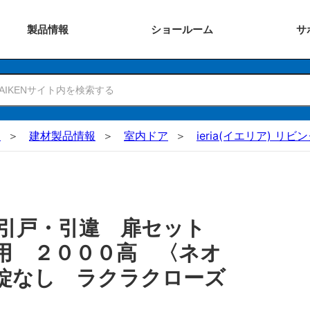
製品
情報
ショー
ルーム
サ
N
建材製品情報
室内ドア
ieria(イエリア) リビ
 引戸・引違 扉セット
用 ２０００高 〈ネオ
錠なし ラクラクローズ