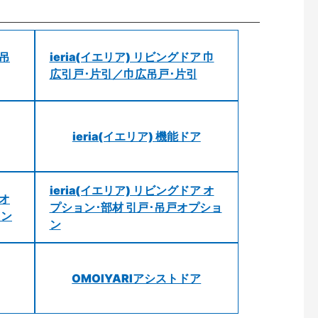
 吊
ieria(イエリア) リビングドア 巾
広引戸･片引／巾広吊戸･片引
ieria(イエリア) 機能ドア
ieria(イエリア) リビングドア オ
 オ
プション･部材 引戸･吊戸オプショ
ョン
ン
OMOIYARIアシストドア